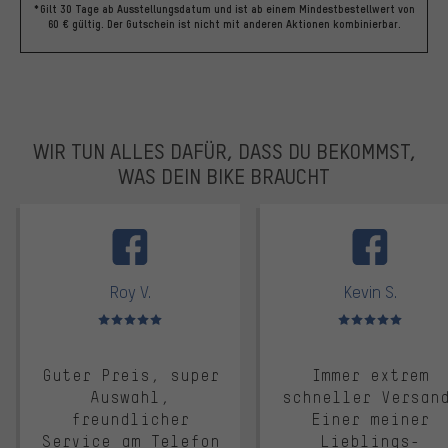
*Gilt 30 Tage ab Ausstellungsdatum und ist ab einem Mindestbestellwert von
60 € gültig. Der Gutschein ist nicht mit anderen Aktionen kombinierbar.
WIR TUN ALLES DAFÜR, DASS DU BEKOMMST,
WAS DEIN BIKE BRAUCHT
facebook
Roy V.
Kevin S.
Bewertungen: 5 von 5
Bewertungen: 5 von 5
Guter Preis, super
Immer extrem
Auswahl,
schneller Versan
freundlicher
Einer meiner
Service am Telefon
Lieblings-