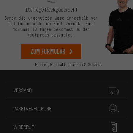
100 Tage Rückgaberecht
Sende die ungenutzte Ware innerhalb von
100 Tagen nach dem Kauf zurück. Nach
maximal 10 Tagen bekommst Du den
Kaufpreis erstattet.
zum Formular
Herbert,
General Operations & Services
Mehr Informationen
VERSAND
PAKETVERFOLGUNG
WIDERRUF