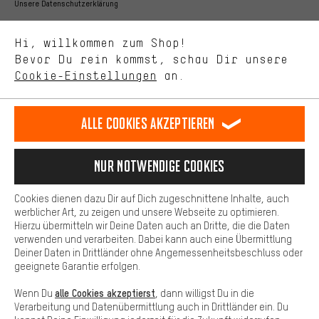
Bessere Leistung
Unsere Datenschutzerklärung
Uns interessiert, was Du in unserem Shop suchst und brauchst.
Sprache"
Mit Leistungs-Cookies nimmst Du mit Deinem Shopping-Verhalten
Hi, willkommen zum Shop!
selbst Einfluss auf die Verbesserung unserer Webseite und
DE
EN
ES
FR
Bevor Du rein kommst, schau Dir unsere
Deutsch
english
español
français
unseres Shop-Angebots.
Cookie-Einstellungen
an.
Mehr Komfort
VERTRAG WIDERRUFEN
Aachener Community
Affiliateprogramm
Dein Shopping-Erlebnis wird komfortabler. Mit Komfort-Cookies
stellen wir Verknüpfungen zu Social Media Plattformen her. So
Alle Cookies akzeptieren
Impressum
Datenschutz
Allgemeine Geschäftsbedingungen
können wir dir weitere nützliche Inhalte und Informationen zur
Verfügung stellen. Zudem hast du die Möglichkeit zusätzliche
Hinweisgebersystem
Hinweise zur Batterieentsorgung
Services zu nutzen, die es dir erleichtern die richtigen Produkte zu
Nur Notwendige Cookies
finden. Beispielsweise bieten wir eine Chat-Funktion an, damit
Cookie-Einstellungen
Kontrast ändern
Fragen schnell und unkompliziert beantwortet werden können.
Cookies dienen dazu Dir auf Dich zugeschnittene Inhalte, auch
Basis
Alle Preise verstehen sich in Euro und exkl. MwSt zuzüglich
werblicher Art, zu zeigen und unsere Webseite zu optimieren.
Hierzu übermitteln wir Deine Daten auch an Dritte, die die Daten
Versandkosten
USA
für Lieferung nach
.
Basis-Cookies gewährleisten, dass Du unsere Webseite
verwenden und verarbeiten. Dabei kann auch eine Übermittlung
grundsätzlich nutzen kannst.
Deiner Daten in Drittländer ohne Angemessenheitsbeschluss oder
geeignete Garantie erfolgen.
alle Cookies akzeptierst
Wenn Du
, dann willigst Du in die
Verarbeitung und Datenübermittlung auch in Drittländer ein. Du