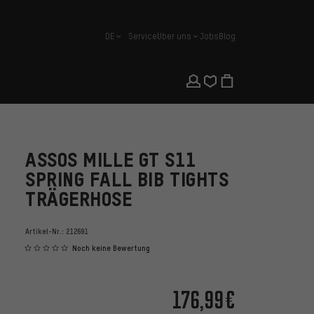
DE
Service
Über uns
Jobs
Blog
Deutsch
ASSOS MILLE GT S11
SPRING FALL BIB TIGHTS
TRÄGERHOSE
Artikel-Nr.:
212691
Noch keine Bewertung
176,99€