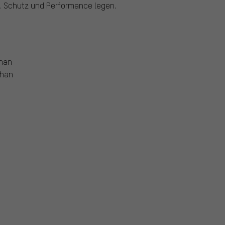
t, Schutz und Performance legen.
than
than