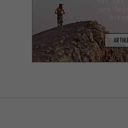
Sei der
uns Dei
dies
Artik