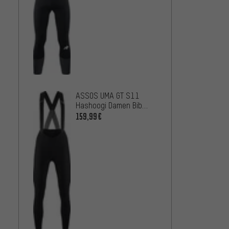
67,9
AB
ASSOS UMA GT S11
Hashoogi Damen Bib
Tights Trägerhose
159,99€
GORE W
3/4 Bi
Träge
54,9
AB