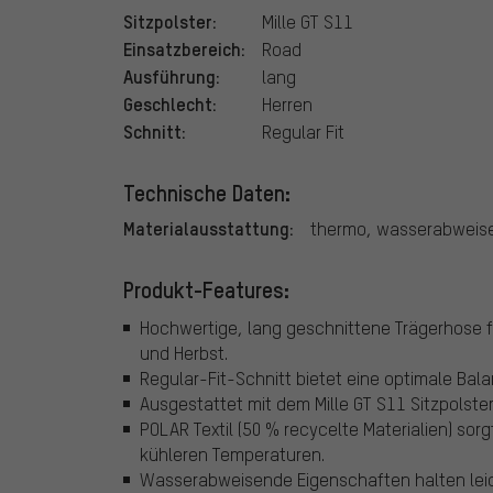
Sitzpolster:
Mille GT S11
Einsatzbereich:
Road
Ausführung:
lang
Geschlecht:
Herren
Schnitt:
Regular Fit
Technische Daten:
Materialausstattung:
thermo, wasserabweis
Produkt-Features:
Hochwertige, lang geschnittene Trägerhose für
und Herbst.
Regular-Fit-Schnitt bietet eine optimale Ba
Ausgestattet mit dem Mille GT S11 Sitzpolste
POLAR Textil (50 % recycelte Materialien) so
kühleren Temperaturen.
Wasserabweisende Eigenschaften halten leic