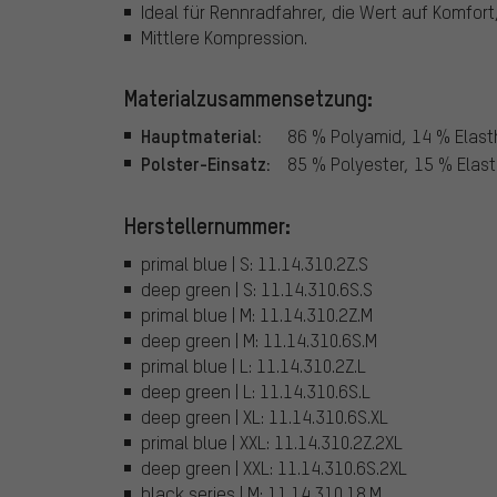
Ideal für Rennradfahrer, die Wert auf Komfor
Mittlere Kompression.
Materialzusammensetzung:
Hauptmaterial:
86 % Polyamid, 14 % Elas
Polster-Einsatz:
85 % Polyester, 15 % Elas
Herstellernummer:
primal blue | S: 11.14.310.2Z.S
deep green | S: 11.14.310.6S.S
primal blue | M: 11.14.310.2Z.M
deep green | M: 11.14.310.6S.M
primal blue | L: 11.14.310.2Z.L
deep green | L: 11.14.310.6S.L
deep green | XL: 11.14.310.6S.XL
primal blue | XXL: 11.14.310.2Z.2XL
deep green | XXL: 11.14.310.6S.2XL
black series | M: 11.14.310.18.M