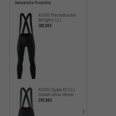
Verwandte Produkte
ASSOS ThermoBooster
GORE W
BibTights S11
Thermo
Trägerhose
Träge
109,99€
67,99
ASSOS Equipe RS S11
Johdah Ultraz Winter
Bib Tights Trägerhose
299,00€
North
MS BIB