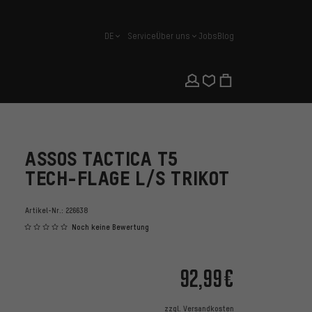
DE
Service
Über uns
Jobs
Blog
Deutsch
ASSOS TACTICA T5
TECH-FLAGE L/S TRIKOT
Artikel-Nr.:
226638
Noch keine Bewertung
92,99€
zzgl.
Versandkosten