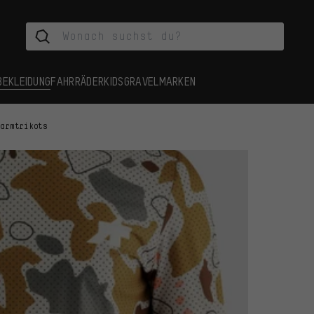
BEKLEIDUNG
FAHRRÄDER
KIDS
GRAVEL
MARKEN
garmtrikots