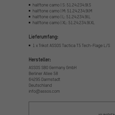
halftone camo | S: 51.24.234.9I.S
halftone camo | M: 51.24.234.9I.M
halftone camo | L: 51.24.234.9I.L
halftone camo | XL: 51.24.234.9I.XL
Lieferumfang:
1 x Trikot ASSOS Tactica T5 Tech-Flage L/S
Hersteller:
ASSOS SBO Germany GmbH
Berliner Allee 58
64295 Darmstadt
Deutschland
info@assos.com