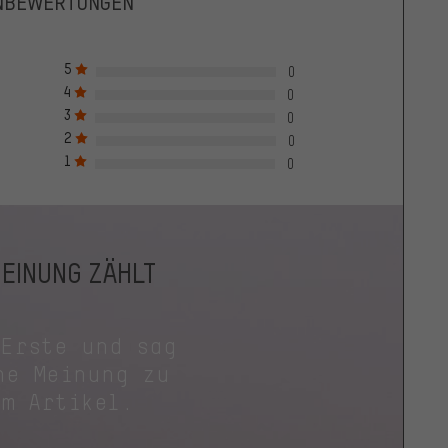
NBEWERTUNGEN
5
0
4
0
3
0
2
0
1
0
MEINUNG ZÄHLT
 Erste und sag
ne Meinung zu
em Artikel.