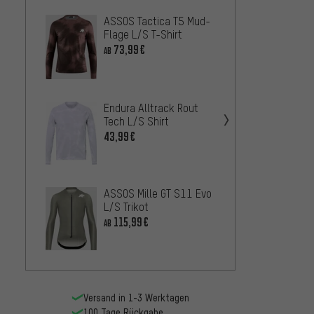
ASSOS Tactica T5 Mud-
Endura
Flage L/S T-Shirt
L/S Tr
73,99€
72,
AB
AB
ASSOS
Endura Alltrack Rout
L/S T-
Tech L/S Shirt
50,9
43,99€
AB
Patago
ASSOS Mille GT S11 Evo
Merino
L/S Trikot
43,99
115,99€
AB
Versand in 1-3 Werktagen
100 Tage Rückgabe