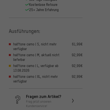
Kostenlose Retoure
25+ Jahre Erfahrung
Ausführungen:
halftone camo | S, nicht mehr
61,99€
verfügbar
halftone camo | M, aktuell nicht
92,99€
lieferbar
halftone camo | L, verfügbar ab
92,99€
13.08.2026
halftone camo | XL, nicht mehr
92,99€
verfügbar
Fragen zum Artikel?
Frag jetzt unseren
Kundenservice!