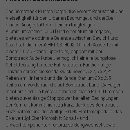
Das Bombtrack Munroe Cargo Bike vereint Robustheit und
Vielseitigkeit für den urbanen Dschungel und darüber
hinaus. Ausgestattet mit einem langlebigen
Aluminiumrahmen (6061) und einer Aluminiumgabel,
bietet es eine optimale Balance zwischen Gewicht und
Stabilität. Die microSHIFT CS-H092, 9-fach Kassette mit
einem 11-36 Zähne-Spektrum, gepaart mit der
Bombtrack Aude Kurbel, ermöglicht eine reibungslose
Schaltleistung für jede Fahrsituation. Für die nötige
Traktion sorgen die Kenda Kwick Seven.5 27,5 x 2,2"
Reifen am Hinterrad und die Kenda Kranium 20 x 2,3"
Reifen am Vorderrad, die auf Bombtrack Lune i24 Felgen
montiert sind. Die hydraulischen Shimano MT200 Bremsen
bieten zuverlässige Stopppower bei allen Bedingungen.
Der Komfort kommt nicht zu kurz, dank des Bombtrack
Fuzz Sattels und der Wellgo B109N Plattformpedale. Das
Bike verfügt über Microshift Schalt- und
Umwerfkomponenten für präzise Gangwechsel sowie