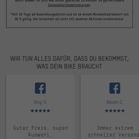
somit diesen für Dich wertvoller gestalten zu können.
Es gelten unsere
Datenschutzbestimmungen
.
*Gilt 30 Tage ab Ausstellungsdatum und ist ab einem Mindestbestellwert von
60 € gültig. Der Gutschein ist nicht mit anderen Aktionen kombinierbar.
WIR TUN ALLES DAFÜR, DASS DU BEKOMMST,
WAS DEIN BIKE BRAUCHT
facebook
Roy V.
Kevin S.
Bewertungen: 5 von 5
Bewertungen: 5 von 5
Guter Preis, super
Immer extrem
Auswahl,
schneller Versan