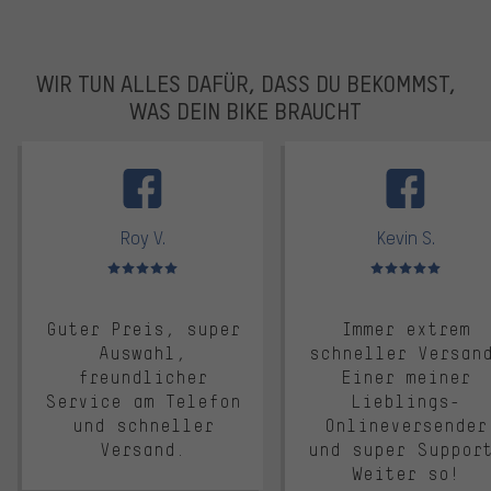
WIR TUN ALLES DAFÜR, DASS DU BEKOMMST,
WAS DEIN BIKE BRAUCHT
facebook
Roy V.
Kevin S.
Bewertungen: 5 von 5
Bewertungen: 5 von 5
Guter Preis, super
Immer extrem
Auswahl,
schneller Versan
freundlicher
Einer meiner
Service am Telefon
Lieblings-
und schneller
Onlineversender
Versand.
und super Suppor
Weiter so!