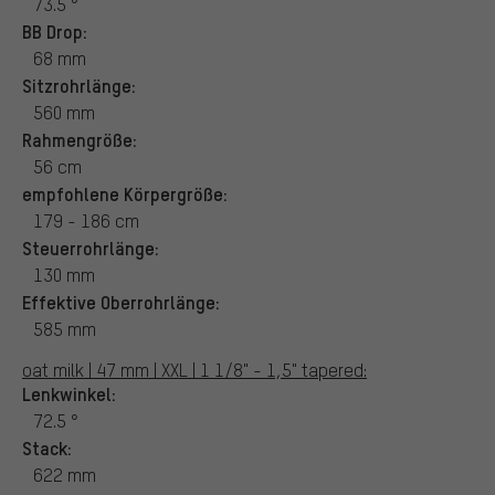
73.5 °
BB Drop:
68 mm
Sitzrohrlänge:
560 mm
Rahmengröße:
56 cm
empfohlene Körpergröße:
179 - 186 cm
Steuerrohrlänge:
130 mm
Effektive Oberrohrlänge:
585 mm
oat milk | 47 mm | XXL | 1 1/8" - 1,5" tapered:
Lenkwinkel:
72.5 °
Stack:
622 mm