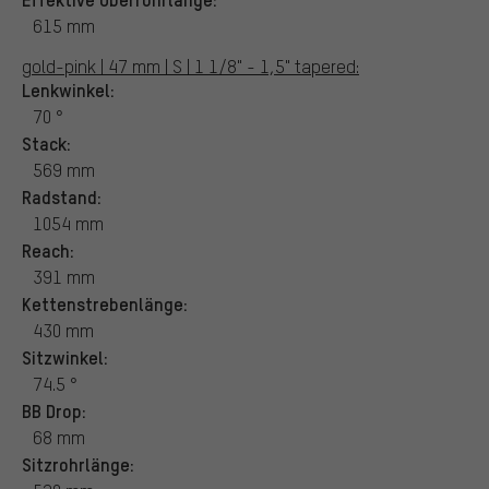
615 mm
gold-pink | 47 mm | S | 1 1/8" - 1,5" tapered:
Lenkwinkel:
70 °
Stack:
569 mm
Radstand:
1054 mm
Reach:
391 mm
Kettenstrebenlänge:
430 mm
Sitzwinkel:
74.5 °
BB Drop:
68 mm
Sitzrohrlänge: