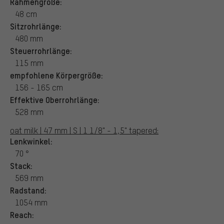
Rahmengröße:
48 cm
Sitzrohrlänge:
480 mm
Steuerrohrlänge:
115 mm
empfohlene Körpergröße:
156 - 165 cm
Effektive Oberrohrlänge:
528 mm
oat milk | 47 mm | S | 1 1/8" - 1,5" tapered:
Lenkwinkel:
70 °
Stack:
569 mm
Radstand:
1054 mm
Reach: