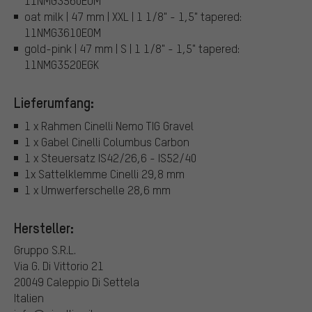
11NMG3560EOM
oat milk | 47 mm | XXL | 1 1/8" - 1,5" tapered:
11NMG3610EOM
gold-pink | 47 mm | S | 1 1/8" - 1,5" tapered:
11NMG3520EGK
Lieferumfang:
1 x Rahmen Cinelli Nemo TIG Gravel
1 x Gabel Cinelli Columbus Carbon
1 x Steuersatz IS42/26,6 - IS52/40
1x Sattelklemme Cinelli 29,8 mm
1 x Umwerferschelle 28,6 mm
Hersteller:
Gruppo S.R.L.
Via G. Di Vittorio 21
20049 Caleppio Di Settela
Italien