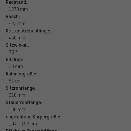
Radstand:
1079 mm
Reach:
425 mm
Kettenstrebenlänge:
430 mm
Sitzwinkel:
73 °
BB Drop:
68 mm
Rahmengröße:
61 cm
Sitzrohrlänge:
310 mm
Steuerrohrlänge:
160 mm
empfohlene Körpergröße:
194 - 199 cm
Effektive Oberrohrlänge: