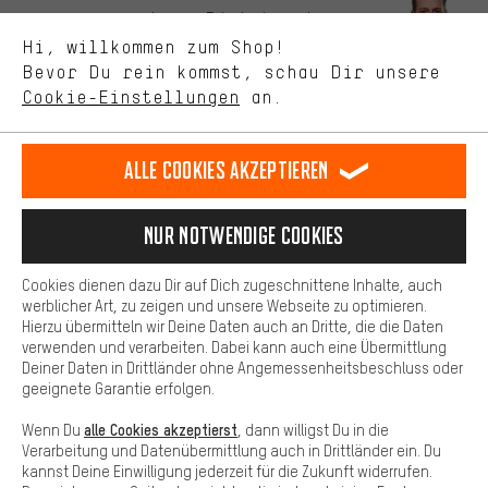
Uns interessiert, was Du in unserem Shop suchst und brauchst.
Lass Dich beraten
Mit Leistungs-Cookies nimmst Du mit Deinem Shopping-Verhalten
Hi, willkommen zum Shop!
selbst Einfluss auf die Verbesserung unserer Webseite und
Bevor Du rein kommst, schau Dir unsere
unseres Shop-Angebots.
Terminbuchung
Cookie-Einstellungen
an.
Mehr Komfort
Kontaktformular
Dein Shopping-Erlebnis wird komfortabler. Mit Komfort-Cookies
stellen wir Verknüpfungen zu Social Media Plattformen her. So
Alle Cookies akzeptieren
Unsere Datenschutzerklärung
können wir dir weitere nützliche Inhalte und Informationen zur
Verfügung stellen. Zudem hast du die Möglichkeit zusätzliche
Sprache"
Services zu nutzen, die es dir erleichtern die richtigen Produkte zu
Nur Notwendige Cookies
finden. Beispielsweise bieten wir eine Chat-Funktion an, damit
DE
EN
ES
FR
Deutsch
english
español
français
Fragen schnell und unkompliziert beantwortet werden können.
Cookies dienen dazu Dir auf Dich zugeschnittene Inhalte, auch
Basis
werblicher Art, zu zeigen und unsere Webseite zu optimieren.
Hierzu übermitteln wir Deine Daten auch an Dritte, die die Daten
VERTRAG WIDERRUFEN
Aachener Community
Affiliateprogramm
Basis-Cookies gewährleisten, dass Du unsere Webseite
verwenden und verarbeiten. Dabei kann auch eine Übermittlung
grundsätzlich nutzen kannst.
Deiner Daten in Drittländer ohne Angemessenheitsbeschluss oder
Impressum
Datenschutz
Allgemeine Geschäftsbedingungen
geeignete Garantie erfolgen.
Hinweisgebersystem
Hinweise zur Batterieentsorgung
alle Cookies akzeptierst
Wenn Du
, dann willigst Du in die
Verarbeitung und Datenübermittlung auch in Drittländer ein. Du
Cookie-Einstellungen
Kontrast ändern
kannst Deine Einwilligung jederzeit für die Zukunft widerrufen.