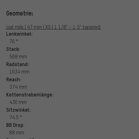
Geometrie:
oat milk | 47 mm | XS | 1 1/8" - 1,5" tapered:
Lenkwinkel:
70 °
Stack:
568 mm
Radstand:
1034 mm
Reach:
374 mm
Kettenstrebenlänge:
430 mm
Sitzwinkel:
74.5 °
BB Drop:
68 mm