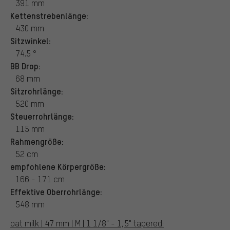
391 mm
Kettenstrebenlänge:
430 mm
Sitzwinkel:
74.5 °
BB Drop:
68 mm
Sitzrohrlänge:
520 mm
Steuerrohrlänge:
115 mm
Rahmengröße:
52 cm
empfohlene Körpergröße:
166 - 171 cm
Effektive Oberrohrlänge:
548 mm
oat milk | 47 mm | M | 1 1/8" - 1,5" tapered: