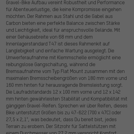
Gravel-Bike Aufbau vereint Robustheit und Performance
für Abenteuerlustige, die keine Kompromisse eingehen
möchten. Der Rahmen aus Stahl und die Gabel aus
Carbon bieten eine perfekte Balance zwischen Stärke
und Leichtigkeit, ideal für anspruchsvolle Gelände. Mit
einer Gehäusebreite von 68 mm und dem
Innenlagerstandard T47 ist dieses Rahmenkit auf
Langlebigkeit und einfache Wartung ausgelegt. Die
Umwerferaufnahme mit Klemmschelle ermöglicht eine
reibungslose Gangschaltung, während die
Bremsaufnahme vom Typ Flat Mount zusammen mit den
maximalen Bremsscheibengrößen von 180 mm vorne und
160 mm hinten für herausragende Bremsleistung sorgt.
Die Laufradstandards 12 x 100 mm vorne und 12 x 142
mm hinten gewährleisten Stabilität und Kompatibilität mit
gängigen Gravel-Reifen. Sprechen wir über Reifen, dieses
Bike unterstützt Größen bis zu 47-622 (700 x 47C) oder
27,5 x 2,1", was bedeutet, dass Du bereit bist, jedes
Terrain zu erobern. Der Sitzrohr für Sattelstützen mit
einem Durchmesser von 27,2 mm verspricht Komfort