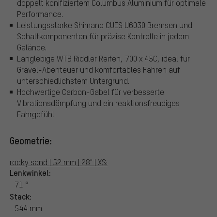
doppelt konifiziertem Columbus Aluminium für optimale
Performance.
Leistungsstarke Shimano CUES U6030 Bremsen und
Schaltkomponenten für präzise Kontrolle in jedem
Gelände.
Langlebige WTB Riddler Reifen, 700 x 45C, ideal für
Gravel-Abenteuer und komfortables Fahren auf
unterschiedlichstem Untergrund.
Hochwertige Carbon-Gabel für verbesserte
Vibrationsdämpfung und ein reaktionsfreudiges
Fahrgefühl.
Geometrie:
rocky sand | 52 mm | 28" | XS:
Lenkwinkel:
71 °
Stack:
544 mm