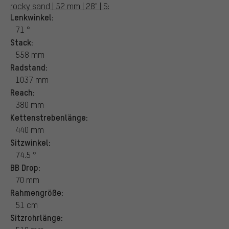
rocky sand | 52 mm | 28" | S:
Lenkwinkel:
71 °
Stack:
558 mm
Radstand:
1037 mm
Reach:
380 mm
Kettenstrebenlänge:
440 mm
Sitzwinkel:
74.5 °
BB Drop:
70 mm
Rahmengröße:
51 cm
Sitzrohrlänge: