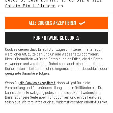
Bevor Du rein kommst, schau Dir unsere
unseres Shop-Angebots.
SICHER EINKAUFEN
Cookie-Einstellungen
an.
Mehr Komfort
Dein Shopping-Erlebnis wird komfortabler. Mit Komfort-Cookies
stellen wir Verknüpfungen zu Social Media Plattformen her. So
Alle Cookies akzeptieren
können wir dir weitere nützliche Inhalte und Informationen zur
Verfügung stellen. Zudem hast du die Möglichkeit zusätzliche
Services zu nutzen, die es dir erleichtern die richtigen Produkte zu
Nur Notwendige Cookies
finden. Beispielsweise bieten wir eine Chat-Funktion an, damit
Fragen schnell und unkompliziert beantwortet werden können.
Cookies dienen dazu Dir auf Dich zugeschnittene Inhalte, auch
Basis
werblicher Art, zu zeigen und unsere Webseite zu optimieren.
SICHER BEZAHLEN
Hierzu übermitteln wir Deine Daten auch an Dritte, die die Daten
Basis-Cookies gewährleisten, dass Du unsere Webseite
verwenden und verarbeiten. Dabei kann auch eine Übermittlung
grundsätzlich nutzen kannst.
Deiner Daten in Drittländer ohne Angemessenheitsbeschluss oder
geeignete Garantie erfolgen.
alle Cookies akzeptierst
Wenn Du
, dann willigst Du in die
Verarbeitung und Datenübermittlung auch in Drittländer ein. Du
kannst Deine Einwilligung jederzeit für die Zukunft widerrufen.
Dann ist unsere Seite aber nicht optimiert und einige Features
hier
fallen aus. Weitere Infos auch zu Widerrufsrechten erhältst Du
.