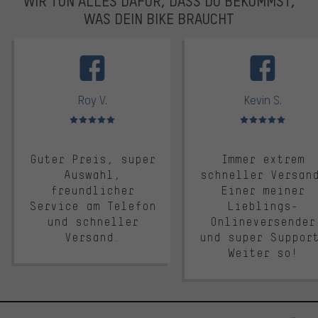
WIR TUN ALLES DAFÜR, DASS DU BEKOMMST,
WAS DEIN BIKE BRAUCHT
facebook
Roy V.
Kevin S.
Bewertungen: 5 von 5
Bewertungen: 5 von 5
Guter Preis, super
Immer extrem
Auswahl,
schneller Versan
freundlicher
Einer meiner
Service am Telefon
Lieblings-
und schneller
Onlineversender
Versand.
und super Suppor
Weiter so!