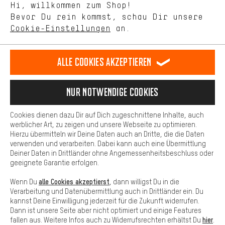
Hi, willkommen zum Shop!
selbst Einfluss auf die Verbesserung unserer Webseite und
DE
EN
ES
FR
Bevor Du rein kommst, schau Dir unsere
Deutsch
english
español
français
unseres Shop-Angebots.
Cookie-Einstellungen
an.
Mehr Komfort
VERTRAG WIDERRUFEN
Aachener Community
Affiliateprogramm
Dein Shopping-Erlebnis wird komfortabler. Mit Komfort-Cookies
stellen wir Verknüpfungen zu Social Media Plattformen her. So
Alle Cookies akzeptieren
Impressum
Datenschutz
Allgemeine Geschäftsbedingungen
können wir dir weitere nützliche Inhalte und Informationen zur
Verfügung stellen. Zudem hast du die Möglichkeit zusätzliche
Hinweisgebersystem
Hinweise zur Batterieentsorgung
Services zu nutzen, die es dir erleichtern die richtigen Produkte zu
Nur Notwendige Cookies
finden. Beispielsweise bieten wir eine Chat-Funktion an, damit
Cookie-Einstellungen
Kontrast ändern
Fragen schnell und unkompliziert beantwortet werden können.
Cookies dienen dazu Dir auf Dich zugeschnittene Inhalte, auch
Basis
Alle Preise verstehen sich in Euro und exkl. MwSt zuzüglich
werblicher Art, zu zeigen und unsere Webseite zu optimieren.
Hierzu übermitteln wir Deine Daten auch an Dritte, die die Daten
Versandkosten
USA
für Lieferung nach
.
Basis-Cookies gewährleisten, dass Du unsere Webseite
verwenden und verarbeiten. Dabei kann auch eine Übermittlung
grundsätzlich nutzen kannst.
Deiner Daten in Drittländer ohne Angemessenheitsbeschluss oder
geeignete Garantie erfolgen.
alle Cookies akzeptierst
Wenn Du
, dann willigst Du in die
Verarbeitung und Datenübermittlung auch in Drittländer ein. Du
kannst Deine Einwilligung jederzeit für die Zukunft widerrufen.
Dann ist unsere Seite aber nicht optimiert und einige Features
hier
fallen aus. Weitere Infos auch zu Widerrufsrechten erhältst Du
.