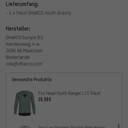
Lieferumfang:
- 1 x Trikot DHaRCO Youth Gravity
Hersteller:
DHaRCO Europe B.V.
Handelsweg 4-a
3606 AB Maarssen
Niederlande
ride@dharco.com
Verwandte Produkte
Fox Head Youth Ranger L/S Trikot
26,99€
Troy Lee Designs Skyline Ride Happy