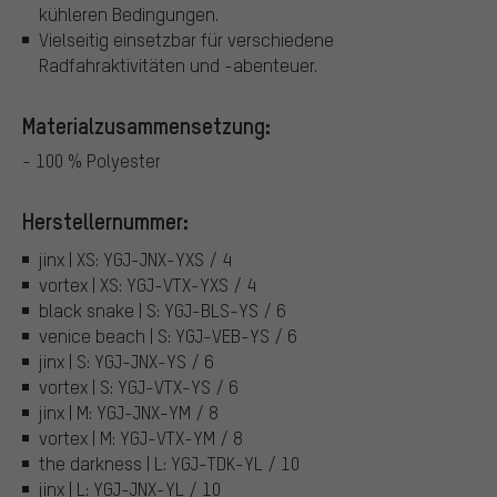
kühleren Bedingungen.
Vielseitig einsetzbar für verschiedene
Radfahraktivitäten und -abenteuer.
Materialzusammensetzung:
- 100 % Polyester
Herstellernummer:
jinx | XS: YGJ-JNX-YXS / 4
vortex | XS: YGJ-VTX-YXS / 4
black snake | S: YGJ-BLS-YS / 6
venice beach | S: YGJ-VEB-YS / 6
jinx | S: YGJ-JNX-YS / 6
vortex | S: YGJ-VTX-YS / 6
jinx | M: YGJ-JNX-YM / 8
vortex | M: YGJ-VTX-YM / 8
the darkness | L: YGJ-TDK-YL / 10
jinx | L: YGJ-JNX-YL / 10