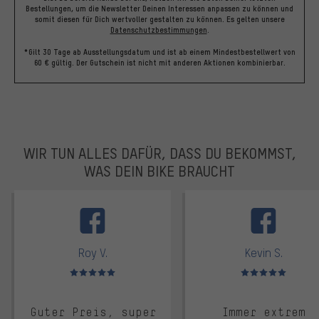
Bestellungen, um die Newsletter Deinen Interessen anpassen zu können und
somit diesen für Dich wertvoller gestalten zu können.
Es gelten unsere
Datenschutzbestimmungen
.
*Gilt 30 Tage ab Ausstellungsdatum und ist ab einem Mindestbestellwert von
60 € gültig. Der Gutschein ist nicht mit anderen Aktionen kombinierbar.
WIR TUN ALLES DAFÜR, DASS DU BEKOMMST,
WAS DEIN BIKE BRAUCHT
facebook
Roy V.
Kevin S.
Bewertungen: 5 von 5
Bewertungen: 5 von 5
Guter Preis, super
Immer extrem