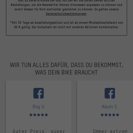
Bist Du bereits Kunde bei uns, nutzen wir die Daten Deiner letzten
Bestellungen, um die Newsletter Deinen Interessen anpassen zu können und
somit diesen für Dich wertvoller gestalten zu können.
Es gelten unsere
Datenschutzbestimmungen
.
*Gilt 30 Tage ab Ausstellungsdatum und ist ab einem Mindestbestellwert von
60 € gültig. Der Gutschein ist nicht mit anderen Aktionen kombinierbar.
WIR TUN ALLES DAFÜR, DASS DU BEKOMMST,
WAS DEIN BIKE BRAUCHT
facebook
Roy V.
Kevin S.
Bewertungen: 5 von 5
Bewertungen: 5 von 5
Guter Preis, super
Immer extrem