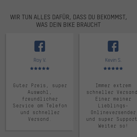
WIR TUN ALLES DAFÜR, DASS DU BEKOMMST,
WAS DEIN BIKE BRAUCHT
facebook
Roy V.
Kevin S.
Bewertungen: 5 von 5
Bewertungen: 5 von 5
Guter Preis, super
Immer extrem
Auswahl,
schneller Versan
freundlicher
Einer meiner
Service am Telefon
Lieblings-
und schneller
Onlineversender
Versand.
und super Suppor
Weiter so!