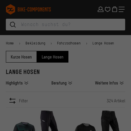
Zur Hauptnavigation springen
Zur Kategorienavigation springen
Zum Inhalt springen
Zu Marken und Newsletter springen
Zur Fußzeile springen
bike-components.de Startseite
Home
Bekleidung
Fahrradhosen
Lange Hosen
Kurze Hosen
Lange Hosen
LANGE HOSEN
Highlights
Beratung
Weitere Infos
Filter
324 Artikel
ARTIKEL