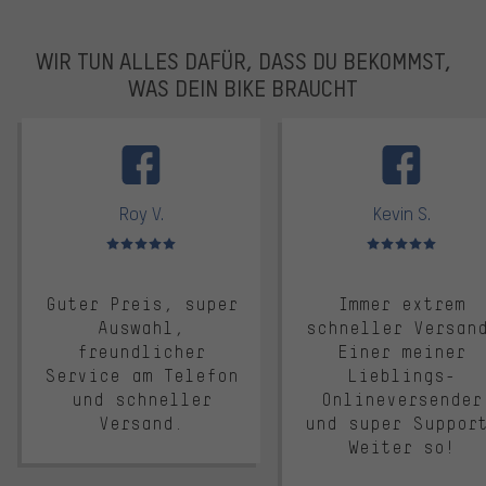
WIR TUN ALLES DAFÜR, DASS DU BEKOMMST,
WAS DEIN BIKE BRAUCHT
facebook
Roy V.
Kevin S.
Bewertungen: 5 von 5
Bewertungen: 5 von 5
Guter Preis, super
Immer extrem
Auswahl,
schneller Versan
freundlicher
Einer meiner
Service am Telefon
Lieblings-
und schneller
Onlineversender
Versand.
und super Suppor
Weiter so!