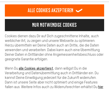
Dein Shopping-Erlebnis wird komfortabler. Mit Komfort-Cookies
stellen wir Verknüpfungen zu Social Media Plattformen her. So
Alle Cookies akzeptieren
können wir dir weitere nützliche Inhalte und Informationen zur
Verfügung stellen. Zudem hast du die Möglichkeit zusätzliche
Services zu nutzen, die es dir erleichtern die richtigen Produkte zu
Nur Notwendige Cookies
#DEINBIKEBRAUCHTDAS
finden. Beispielsweise bieten wir eine Chat-Funktion an, damit
Fragen schnell und unkompliziert beantwortet werden können.
Cookies dienen dazu Dir auf Dich zugeschnittene Inhalte, auch
Basis
werblicher Art, zu zeigen und unsere Webseite zu optimieren.
Hierzu übermitteln wir Deine Daten auch an Dritte, die die Daten
Basis-Cookies gewährleisten, dass Du unsere Webseite
verwenden und verarbeiten. Dabei kann auch eine Übermittlung
grundsätzlich nutzen kannst.
Deiner Daten in Drittländer ohne Angemessenheitsbeschluss oder
geeignete Garantie erfolgen.
SICHER EINKAUFEN
alle Cookies akzeptierst
Wenn Du
, dann willigst Du in die
Verarbeitung und Datenübermittlung auch in Drittländer ein. Du
kannst Deine Einwilligung jederzeit für die Zukunft widerrufen.
Dann ist unsere Seite aber nicht optimiert und einige Features
hier
fallen aus. Weitere Infos auch zu Widerrufsrechten erhältst Du
.