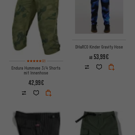
DHaRCO Kinder Gravity Hose
53,99€
AB
Bewertungen: 5 von 5 basierend auf 2 Bewertungen
(2)
Endura Hummvee 3/4 Shorts
mit Innenhose
42,99€