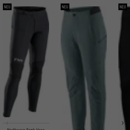
NEU
NEU
NEU
Northwave Bomb Hose