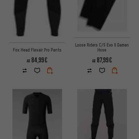
Loose Riders C/S Evo ll Damen
Fox Head Flexair Pro Pants
Hose
84,99€
87,99€
AB
AB