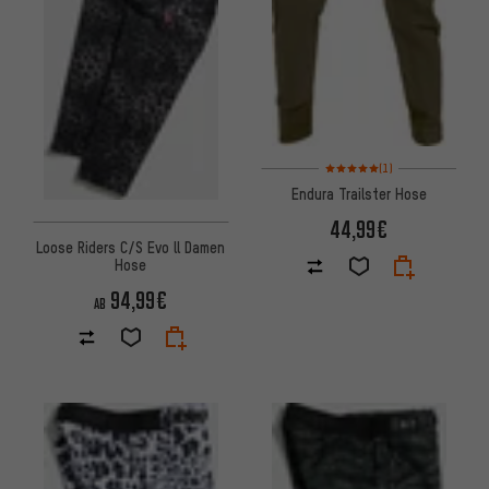
Bewertungen: 5 von 5 basier
(1)
Endura Trailster Hose
44,99€
Loose Riders C/S Evo ll Damen
Hose
94,99€
AB