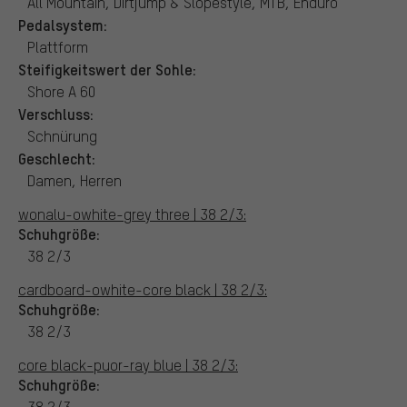
All Mountain, Dirtjump & Slopestyle, MTB, Enduro
Pedalsystem:
Plattform
Steifigkeitswert der Sohle:
Shore A 60
Verschluss:
Schnürung
Geschlecht:
Damen, Herren
wonalu-owhite-grey three | 38 2/3:
Schuhgröße:
38 2/3
cardboard-owhite-core black | 38 2/3:
Schuhgröße:
38 2/3
core black-puor-ray blue | 38 2/3:
Schuhgröße:
38 2/3