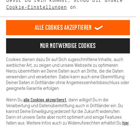
Bevor Du rein kommst, schau Dir unsere
unseres Shop-Angebots.
Futter:
Cookie-Einstellungen
an.
Mehr Komfort
Textil
Laufsohle:
Dein Shopping-Erlebnis wird komfortabler. Mit Komfort-Cookies
stellen wir Verknüpfungen zu Social Media Plattformen her. So
Alle Cookies akzeptieren
Sonstiges
können wir dir weitere nützliche Inhalte und Informationen zur
Obermaterial:
Verfügung stellen. Zudem hast du die Möglichkeit zusätzliche
Sonstiges
Services zu nutzen, die es dir erleichtern die richtigen Produkte zu
Nur Notwendige Cookies
finden. Beispielsweise bieten wir eine Chat-Funktion an, damit
core black-puor-ray blue | 44:
Fragen schnell und unkompliziert beantwortet werden können.
Futter:
Cookies dienen dazu Dir auf Dich zugeschnittene Inhalte, auch
Basis
werblicher Art, zu zeigen und unsere Webseite zu optimieren.
Textil
Hierzu übermitteln wir Deine Daten auch an Dritte, die die Daten
Basis-Cookies gewährleisten, dass Du unsere Webseite
Laufsohle:
verwenden und verarbeiten. Dabei kann auch eine Übermittlung
grundsätzlich nutzen kannst.
Sonstiges
Deiner Daten in Drittländer ohne Angemessenheitsbeschluss oder
geeignete Garantie erfolgen.
Obermaterial:
Sonstiges
alle Cookies akzeptierst
Wenn Du
, dann willigst Du in die
Verarbeitung und Datenübermittlung auch in Drittländer ein. Du
wonalu-owhite-grey three | 44 2/3:
kannst Deine Einwilligung jederzeit für die Zukunft widerrufen.
Futter:
Dann ist unsere Seite aber nicht optimiert und einige Features
Textil
hier
fallen aus. Weitere Infos auch zu Widerrufsrechten erhältst Du
.
Laufsohle: