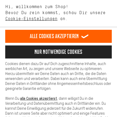
Sprache"
Mit Leistungs-Cookies nimmst Du mit Deinem Shopping-Verhalten
Hi, willkommen zum Shop!
selbst Einfluss auf die Verbesserung unserer Webseite und
DE
EN
ES
FR
Bevor Du rein kommst, schau Dir unsere
Deutsch
english
español
français
unseres Shop-Angebots.
Cookie-Einstellungen
an.
Mehr Komfort
VERTRAG WIDERRUFEN
Aachener Community
Affiliateprogramm
Dein Shopping-Erlebnis wird komfortabler. Mit Komfort-Cookies
stellen wir Verknüpfungen zu Social Media Plattformen her. So
Alle Cookies akzeptieren
Impressum
Datenschutz
Allgemeine Geschäftsbedingungen
können wir dir weitere nützliche Inhalte und Informationen zur
Verfügung stellen. Zudem hast du die Möglichkeit zusätzliche
Hinweisgebersystem
Hinweise zur Batterieentsorgung
Services zu nutzen, die es dir erleichtern die richtigen Produkte zu
Nur Notwendige Cookies
finden. Beispielsweise bieten wir eine Chat-Funktion an, damit
Cookie-Einstellungen
Kontrast ändern
Fragen schnell und unkompliziert beantwortet werden können.
Cookies dienen dazu Dir auf Dich zugeschnittene Inhalte, auch
Basis
Alle Preise verstehen sich in Euro und exkl. MwSt zuzüglich
werblicher Art, zu zeigen und unsere Webseite zu optimieren.
Hierzu übermitteln wir Deine Daten auch an Dritte, die die Daten
Versandkosten
USA
für Lieferung nach
.
Basis-Cookies gewährleisten, dass Du unsere Webseite
verwenden und verarbeiten. Dabei kann auch eine Übermittlung
grundsätzlich nutzen kannst.
Deiner Daten in Drittländer ohne Angemessenheitsbeschluss oder
geeignete Garantie erfolgen.
alle Cookies akzeptierst
Wenn Du
, dann willigst Du in die
Verarbeitung und Datenübermittlung auch in Drittländer ein. Du
kannst Deine Einwilligung jederzeit für die Zukunft widerrufen.
Dann ist unsere Seite aber nicht optimiert und einige Features