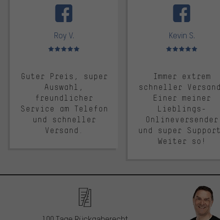
Roy V.
Kevin S.
Bewertungen: 5 von 5
Bewertungen: 5 von 5
Guter Preis, super
Immer extrem
Auswahl,
schneller Versan
freundlicher
Einer meiner
Service am Telefon
Lieblings-
und schneller
Onlineversender
Versand.
und super Suppor
Weiter so!
100 Tage Rückgaberecht