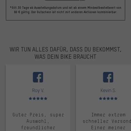
*Gilt 30 Tage ab Ausstellungsdatum und ist ab einem Mindestbestellwert von
60 € gültig. Der Gutschein ist nicht mit anderen Aktionen kombinierbar.
WIR TUN ALLES DAFÜR, DASS DU BEKOMMST,
WAS DEIN BIKE BRAUCHT
facebook
Roy V.
Kevin S.
Bewertungen: 5 von 5
Bewertungen: 5 von 5
Guter Preis, super
Immer extrem
Auswahl,
schneller Versan
freundlicher
Einer meiner