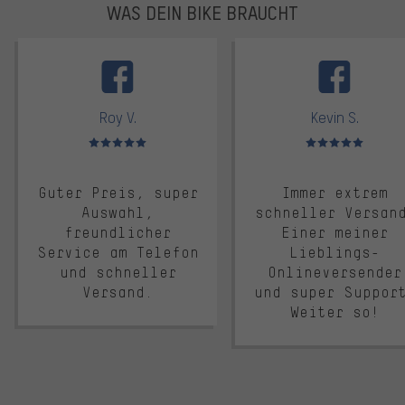
WAS DEIN BIKE BRAUCHT
facebook
Roy V.
Kevin S.
Bewertungen: 5 von 5
Bewertungen: 5 von 5
Guter Preis, super
Immer extrem
Auswahl,
schneller Versan
freundlicher
Einer meiner
Service am Telefon
Lieblings-
und schneller
Onlineversender
Versand.
und super Suppor
Weiter so!