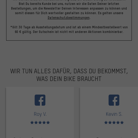
Bist Du bereits Kunde bei uns, nutzen wir die Daten Deiner letzten
Bestellungen, um die Newsletter Deinen Interessen anpassen zu können und
somit diesen für Dich wertvoller gestalten zu können.
Es gelten unsere
Datenschutzbestimmungen
.
*Gilt 30 Tage ab Ausstellungsdatum und ist ab einem Mindestbestellwert von
60 € gültig. Der Gutschein ist nicht mit anderen Aktionen kombinierbar.
WIR TUN ALLES DAFÜR, DASS DU BEKOMMST,
WAS DEIN BIKE BRAUCHT
facebook
Roy V.
Kevin S.
Bewertungen: 5 von 5
Bewertungen: 5 von 5