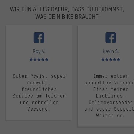
WIR TUN ALLES DAFÜR, DASS DU BEKOMMST,
WAS DEIN BIKE BRAUCHT
facebook
Roy V.
Kevin S.
Bewertungen: 5 von 5
Bewertungen: 5 von 5
Guter Preis, super
Immer extrem
Auswahl,
schneller Versan
freundlicher
Einer meiner
Service am Telefon
Lieblings-
und schneller
Onlineversender
Versand.
und super Suppor
Weiter so!