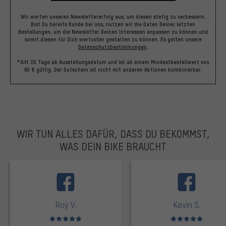
Wir werten unseren Newslettererfolg aus, um diesen stetig zu verbessern.
Bist Du bereits Kunde bei uns, nutzen wir die Daten Deiner letzten
Bestellungen, um die Newsletter Deinen Interessen anpassen zu können und
somit diesen für Dich wertvoller gestalten zu können.
Es gelten unsere
Datenschutzbestimmungen
.
*Gilt 30 Tage ab Ausstellungsdatum und ist ab einem Mindestbestellwert von
60 € gültig. Der Gutschein ist nicht mit anderen Aktionen kombinierbar.
WIR TUN ALLES DAFÜR, DASS DU BEKOMMST,
WAS DEIN BIKE BRAUCHT
facebook
Roy V.
Kevin S.
Bewertungen: 5 von 5
Bewertungen: 5 von 5