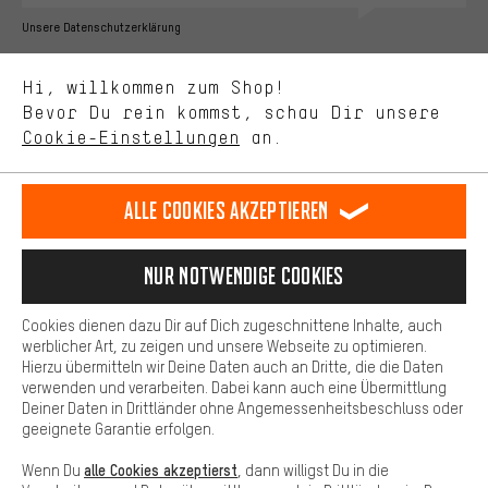
Bessere Leistung
Unsere Datenschutzerklärung
Uns interessiert, was Du in unserem Shop suchst und brauchst.
Sprache"
Mit Leistungs-Cookies nimmst Du mit Deinem Shopping-Verhalten
Hi, willkommen zum Shop!
selbst Einfluss auf die Verbesserung unserer Webseite und
DE
EN
ES
FR
Bevor Du rein kommst, schau Dir unsere
Deutsch
english
español
français
unseres Shop-Angebots.
Cookie-Einstellungen
an.
Mehr Komfort
VERTRAG WIDERRUFEN
Aachener Community
Affiliateprogramm
Dein Shopping-Erlebnis wird komfortabler. Mit Komfort-Cookies
stellen wir Verknüpfungen zu Social Media Plattformen her. So
Alle Cookies akzeptieren
Impressum
Datenschutz
Allgemeine Geschäftsbedingungen
können wir dir weitere nützliche Inhalte und Informationen zur
Verfügung stellen. Zudem hast du die Möglichkeit zusätzliche
Hinweisgebersystem
Hinweise zur Batterieentsorgung
Services zu nutzen, die es dir erleichtern die richtigen Produkte zu
Nur Notwendige Cookies
finden. Beispielsweise bieten wir eine Chat-Funktion an, damit
Cookie-Einstellungen
Kontrast ändern
Fragen schnell und unkompliziert beantwortet werden können.
Cookies dienen dazu Dir auf Dich zugeschnittene Inhalte, auch
Basis
Alle Preise verstehen sich in Euro und exkl. MwSt zuzüglich
werblicher Art, zu zeigen und unsere Webseite zu optimieren.
Hierzu übermitteln wir Deine Daten auch an Dritte, die die Daten
Versandkosten
USA
für Lieferung nach
.
Basis-Cookies gewährleisten, dass Du unsere Webseite
verwenden und verarbeiten. Dabei kann auch eine Übermittlung
grundsätzlich nutzen kannst.
Deiner Daten in Drittländer ohne Angemessenheitsbeschluss oder
geeignete Garantie erfolgen.
alle Cookies akzeptierst
Wenn Du
, dann willigst Du in die