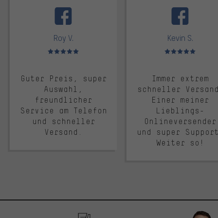
facebook
Roy V.
Kevin S.
Bewertungen: 5 von 5
Bewertungen: 5 von 5
Guter Preis, super
Immer extrem
Auswahl,
schneller Versan
freundlicher
Einer meiner
Service am Telefon
Lieblings-
und schneller
Onlineversender
Versand.
und super Suppor
Weiter so!