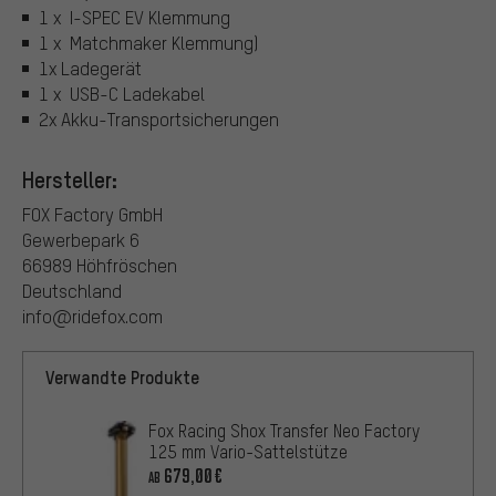
1 x I-SPEC EV Klemmung
1 x Matchmaker Klemmung)
1x Ladegerät
1 x USB-C Ladekabel
2x Akku-Transportsicherungen
Hersteller:
FOX Factory GmbH
Gewerbepark 6
66989 Höhfröschen
Deutschland
info@ridefox.com
Verwandte Produkte
Fox Racing Shox Transfer Neo Factory
125 mm Vario-Sattelstütze
679,00€
AB