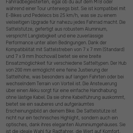
Fahrradbegeisterten, egal ob du auf dem MTB oder
während einer Tour unterwegs bist. Sie ist kompatibel mit
E-Bikes und Pedelecs bis 25 km/h, was sie zu einem
vielseitigen Upgrade für nahezu jedes Fahrrad macht. Die
Sattelstütze, gefertigt aus robustem Aluminium,
verspricht Langlebigkeit und eine zuverlässige
Performance unter allen Bedingungen. Dank der
Kompatibilität mit Sattelstreben von 7 x 7 mm (Standard)
und 7 x 9 mm (hochoval) bietet sie eine breite
Einsatzmöglichkeit für verschiedene Satteltypen. Der Hub
von 200 mm ermöglicht eine feine Justierung der
Sattelhöhe, was besonders auf langen Fahrten oder bei
wechselndem Terrain von Vorteil ist. Die Ansteuerung
über einen Akku sorgt für eine einfache Handhabung
ohne lästige Kabel. Da sie ohne Kabelführung auskommt,
bietet sie ein sauberes und aufgeräumtes
Erscheinungsbild an deinem Bike. Die Sattelstütze ist
nicht nur ein technisches Highlight, sondern auch ein
optisches, dank ihres eleganten Aluminiumgehäuses. Sie
ist die ideale Wahl für Radfahrer, die Wert auf Komfort,