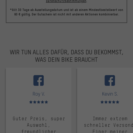
Datenschutzbestimmungen
.
*Gilt 30 Tage ab Ausstellungsdatum und ist ab einem Mindestbestellwert von
60 € gültig. Der Gutschein ist nicht mit anderen Aktionen kombinierbar.
WIR TUN ALLES DAFÜR, DASS DU BEKOMMST,
WAS DEIN BIKE BRAUCHT
facebook
Roy V.
Kevin S.
Bewertungen: 5 von 5
Bewertungen: 5 von 5
Guter Preis, super
Immer extrem
Auswahl,
schneller Versan
freundlicher
Einer meiner