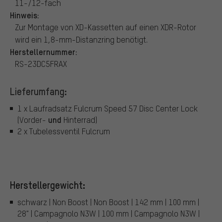
11-/12-fach
Hinweis:
Zur Montage von XD-Kassetten auf einen XDR-Rotor
wird ein 1,8-mm-Distanzring benötigt.
Herstellernummer:
RS-23DC5FRAX
Lieferumfang:
1 x Laufradsatz Fulcrum Speed 57 Disc Center Lock
und
(Vorder-
Hinterrad)
2 x Tubelessventil Fulcrum
Herstellergewicht:
schwarz | Non Boost | Non Boost | 142 mm | 100 mm |
28" | Campagnolo N3W | 100 mm | Campagnolo N3W |