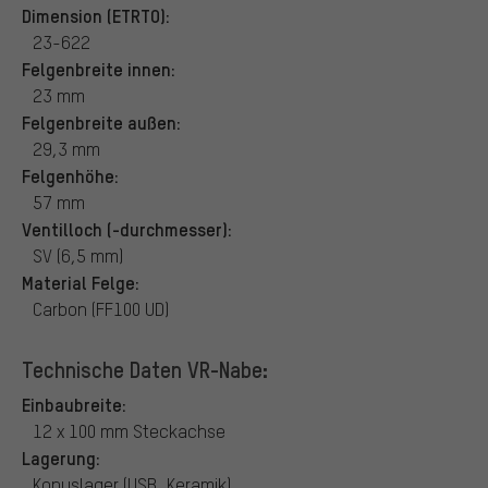
Dimension (ETRTO):
23-622
Felgenbreite innen:
23 mm
Felgenbreite außen:
29,3 mm
Felgenhöhe:
57 mm
Ventilloch (-durchmesser):
SV (6,5 mm)
Material Felge:
Carbon (FF100 UD)
Technische Daten VR-Nabe:
Einbaubreite:
12 x 100 mm Steckachse
Lagerung:
Konuslager (USB, Keramik)