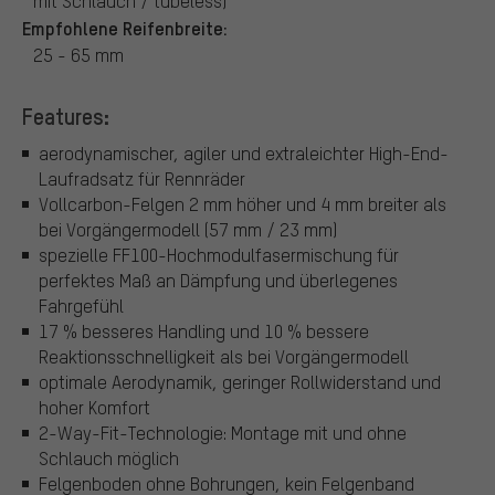
mit Schlauch / tubeless)
Empfohlene Reifenbreite:
25 - 65 mm
Features:
aerodynamischer, agiler und extraleichter High-End-
Laufradsatz für Rennräder
Vollcarbon-Felgen 2 mm höher und 4 mm breiter als
bei Vorgängermodell (57 mm / 23 mm)
spezielle FF100-Hochmodulfasermischung für
perfektes Maß an Dämpfung und überlegenes
Fahrgefühl
17 % besseres Handling und 10 % bessere
Reaktionsschnelligkeit als bei Vorgängermodell
optimale Aerodynamik, geringer Rollwiderstand und
hoher Komfort
2-Way-Fit-Technologie: Montage mit und ohne
Schlauch möglich
Felgenboden ohne Bohrungen, kein Felgenband