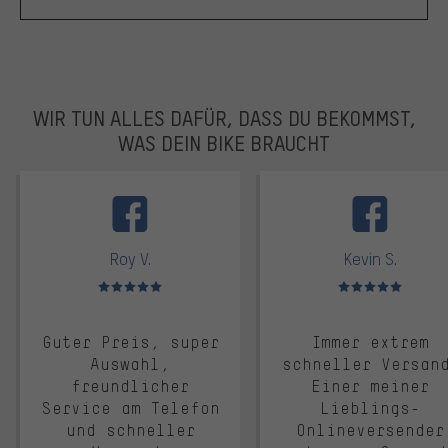
WIR TUN ALLES DAFÜR, DASS DU BEKOMMST,
WAS DEIN BIKE BRAUCHT
facebook
Roy V.
Kevin S.
Bewertungen: 5 von 5
Bewertungen: 5 von 5
Guter Preis, super
Immer extrem
Auswahl,
schneller Versan
freundlicher
Einer meiner
Service am Telefon
Lieblings-
und schneller
Onlineversender