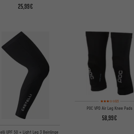
25,99€
Bewertungen: 3 von 5
(2)
POC VPD Air Leg Knee Pads
58,99€
elli UPF 50 + Light Leg 3 Beinlinge