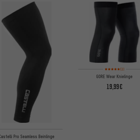
Bewertungen: 5 von 5
(1)
GORE Wear Knielinge
19,99€
Castelli Pro Seamless Beinlinge