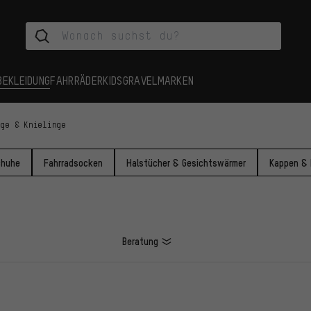
BEKLEIDUNG
FAHRRÄDER
KIDS
GRAVEL
MARKEN
nge & Knielinge
chuhe
Fahrradsocken
Halstücher & Gesichtswärmer
Kappen &
Beratung
L