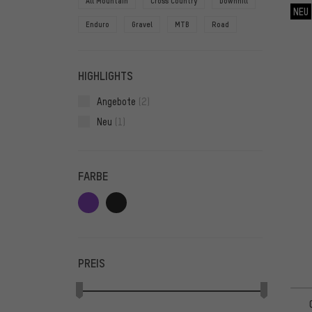
All Mountain
Cross Country
Downhill
NEU
Enduro
Gravel
MTB
Road
HIGHLIGHTS
Angebote
(2)
Neu
(1)
FARBE
PREIS