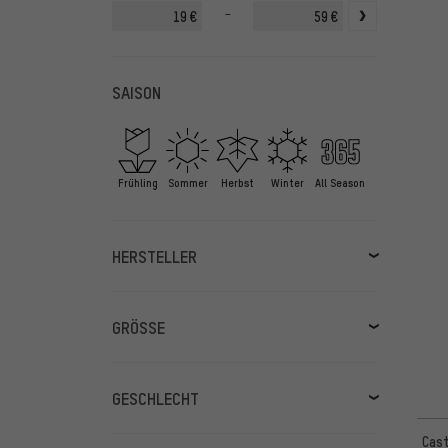
-
€
€
SAISON
Frühling
Sommer
Herbst
Winter
All Season
HERSTELLER
ASSOS
(2)
Castelli
(3)
GRÖSSE
GORE Wear
(1)
S
(4)
Loose Riders
(1)
L
(3)
GESCHLECHT
POC
(1)
M
(3)
Herren
(8)
Cast