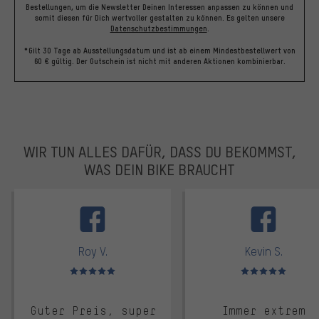
Bestellungen, um die Newsletter Deinen Interessen anpassen zu können und
somit diesen für Dich wertvoller gestalten zu können.
Es gelten unsere
Datenschutzbestimmungen
.
*Gilt 30 Tage ab Ausstellungsdatum und ist ab einem Mindestbestellwert von
60 € gültig. Der Gutschein ist nicht mit anderen Aktionen kombinierbar.
WIR TUN ALLES DAFÜR, DASS DU BEKOMMST,
WAS DEIN BIKE BRAUCHT
facebook
Roy V.
Kevin S.
Bewertungen: 5 von 5
Bewertungen: 5 von 5
Guter Preis, super
Immer extrem