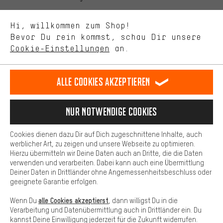
Uns interessiert, was Du in unserem Shop suchst und brauchst.
Sprache"
Mit Leistungs-Cookies nimmst Du mit Deinem Shopping-Verhalten
Hi, willkommen zum Shop!
selbst Einfluss auf die Verbesserung unserer Webseite und
DE
EN
ES
FR
Bevor Du rein kommst, schau Dir unsere
Deutsch
english
español
français
unseres Shop-Angebots.
Cookie-Einstellungen
an.
Mehr Komfort
VERTRAG WIDERRUFEN
Aachener Community
Affiliateprogramm
Dein Shopping-Erlebnis wird komfortabler. Mit Komfort-Cookies
stellen wir Verknüpfungen zu Social Media Plattformen her. So
Alle Cookies akzeptieren
Impressum
Datenschutz
Allgemeine Geschäftsbedingungen
können wir dir weitere nützliche Inhalte und Informationen zur
Verfügung stellen. Zudem hast du die Möglichkeit zusätzliche
Hinweisgebersystem
Hinweise zur Batterieentsorgung
Services zu nutzen, die es dir erleichtern die richtigen Produkte zu
Nur Notwendige Cookies
finden. Beispielsweise bieten wir eine Chat-Funktion an, damit
Cookie-Einstellungen
Kontrast ändern
Fragen schnell und unkompliziert beantwortet werden können.
Cookies dienen dazu Dir auf Dich zugeschnittene Inhalte, auch
Basis
werblicher Art, zu zeigen und unsere Webseite zu optimieren.
Alle Preise verstehen sich in Euro und exkl. MwSt zuzüglich
Hierzu übermitteln wir Deine Daten auch an Dritte, die die Daten
Versandkosten
USA
für Lieferung nach
.
Basis-Cookies gewährleisten, dass Du unsere Webseite
verwenden und verarbeiten. Dabei kann auch eine Übermittlung
grundsätzlich nutzen kannst.
Deiner Daten in Drittländer ohne Angemessenheitsbeschluss oder
geeignete Garantie erfolgen.
alle Cookies akzeptierst
Wenn Du
, dann willigst Du in die
Verarbeitung und Datenübermittlung auch in Drittländer ein. Du
kannst Deine Einwilligung jederzeit für die Zukunft widerrufen.