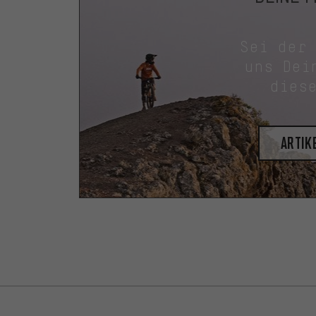
Sei der
uns Dei
dies
Artik