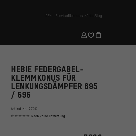
DE
Service
Über uns
Jobs
Blog
Deutsch
HEBIE FEDERGABEL-
KLEMMKONUS FÜR
LENKUNGSDÄMPFER 695
/ 696
Artikel-Nr.:
77262
Noch keine Bewertung