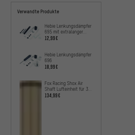
Verwandte Produkte
Hebie Lenkungsdämpfer
Fox Ra
695 mit extralanger
Wiper 
Feder
32 / 3
12,99€
29,
AB
Hebie Lenkungsdämpfer
Cane 
696
Staubd
Helm 
18,99€
10,99
Fox Racing Shox Air
SKS F
Shaft Lufteinheit für 38
für R
Float Federgabel NA2
Sunto
134,99€
2,99€
Modell 2021