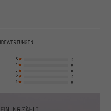
NBEWERTUNGEN
5
0
4
0
3
0
2
0
1
0
MEINUNG ZÄHLT