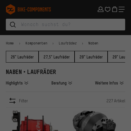
Zur Hauptnavigation springen
Zur Kategorienavigation springen
Zum Inhalt springen
Zu Marken und Newsletter springen
Zur Fußzeile springen
bike-components.de Startseite
Home
Komponenten
Laufräder
Naben
26" Laufräder
27,5" Laufräder
28" Laufräder
29" Laufrä
NABEN • LAUFRÄDER
Highlights
Beratung
Weitere Infos
Filter
227 Artikel
ARTIKEL