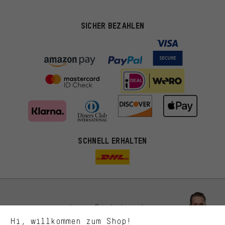
SICHER BEZAHLEN
Passendere Angebote
SCHNELL ERHALTEN
Du bekommst, statt zufälliger Werbung, genauer passende
Angebote von uns. Diese Cookies helfen uns, Deine Interessen
besser zu erkennen und Dir relevante Produkte und Tipps zu
zeigen.
Bessere Leistung
Uns interessiert, was Du in unserem Shop suchst und brauchst.
Lass Dich beraten
Mit Leistungs-Cookies nimmst Du mit Deinem Shopping-Verhalten
Hi, willkommen zum Shop!