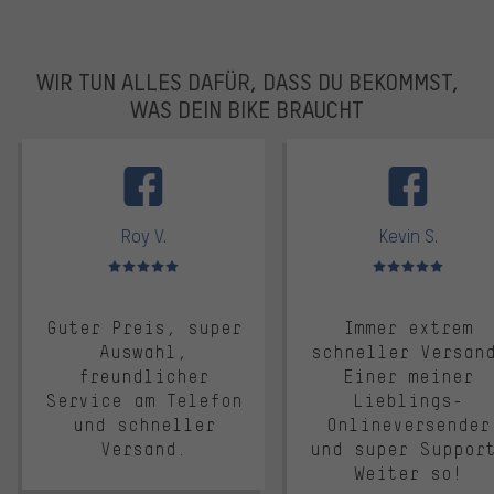
WIR TUN ALLES DAFÜR, DASS DU BEKOMMST,
WAS DEIN BIKE BRAUCHT
facebook
Roy V.
Kevin S.
Bewertungen: 5 von 5
Bewertungen: 5 von 5
Guter Preis, super
Immer extrem
Auswahl,
schneller Versan
freundlicher
Einer meiner
Service am Telefon
Lieblings-
und schneller
Onlineversender
Versand.
und super Suppor
Weiter so!