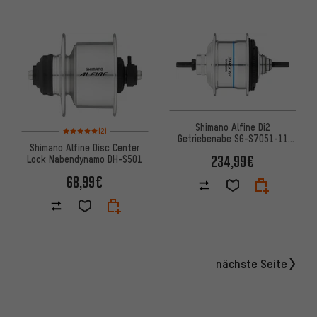
Shimano Alfine Di2
Bewertungen: 5 von 5 basierend auf 2 Bewertungen
(2)
Getriebenabe SG-S7051-11
Shimano Alfine Disc Center
Disc Center Lock
234,99€
Lock Nabendynamo DH-S501
68,99€
nächste Seite