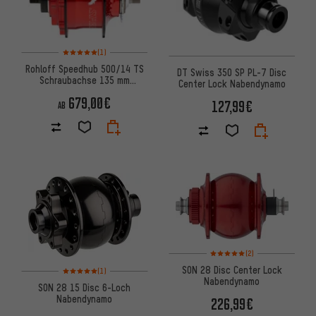
Bewertungen: 5 von 5 basierend auf 1 Bewertungen
(1)
Rohloff Speedhub 500/14 TS
DT Swiss 350 SP PL-7 Disc
Schraubachse 135 mm
Center Lock Nabendynamo
Getriebenabe
679,00€
127,99€
AB
Bewertungen: 5 von 5 basier
(2)
Bewertungen: 5 von 5 basierend auf 1 Bewertungen
SON 28 Disc Center Lock
(1)
Nabendynamo
SON 28 15 Disc 6-Loch
Nabendynamo
226,99€