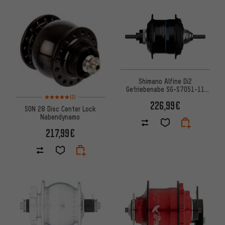
Shimano Alfine Di2
Getriebenabe SG-S7051-11
Bewertungen: 5 von 5 basierend auf 2 Bewertungen
Disc Center Lock
(2)
226,99€
SON 28 Disc Center Lock
Nabendynamo
217,99€