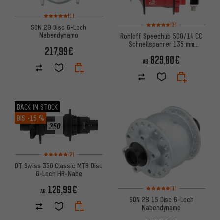
Bewertungen: 5 von 5 basierend auf 1 Bewertungen
(1)
Bewertungen: 5 von 5 basier
(3)
SON 28 Disc 6-Loch
Nabendynamo
Rohloff Speedhub 500/14 CC
Schnellspanner 135 mm
217,99€
Getriebenabe
829,00€
AB
BACK IN STOCK
BIS
-15 %
Bewertungen: 5 von 5 basierend auf 2 Bewertungen
(2)
DT Swiss 350 Classic MTB Disc
6-Loch HR-Nabe
Bewertungen: 5 von 5 basier
126,99€
(1)
AB
SON 28 15 Disc 6-Loch
Nabendynamo