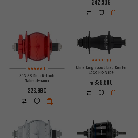
242,99€
Bewertungen: 4 von 5 basier
(1)
Chris King Boost Disc Center
Bewertungen: 5 von 5 basierend auf 1 Bewertungen
(1)
Lock HR-Nabe
SON 28 Disc 6-Loch
Nabendynamo
339,00€
AB
226,99€