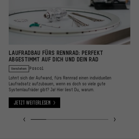
LAUFRADBAU FÜRS RENNRAD: PERFEKT
C
ABGESTIMMT AUF DICH UND DEIN RAD
Verstehen
Pascal
E
Lohnt sich der Aufwand, fürs Rennrad einen individuellen
v
Laufradsatz aufzubauen, wenn es doch so viele gute
E
Systemlaufräder gibt? Ja! Hier liest Du, warum.
Jetzt weiterlesen
Jetzt weiterlesen
J