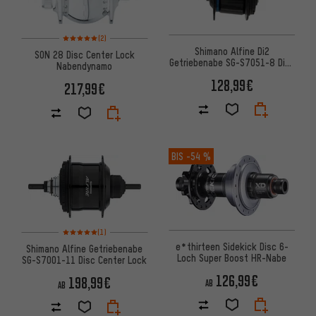
Bewertungen: 5 von 5 basierend auf 2 Bewertungen
(2)
Shimano Alfine Di2
SON 28 Disc Center Lock
Getriebenabe SG-S7051-8 Disc
Nabendynamo
Center Lock
128,99€
217,99€
BIS
-54 %
Bewertungen: 5 von 5 basierend auf 1 Bewertungen
(1)
e*thirteen Sidekick Disc 6-
Shimano Alfine Getriebenabe
Loch Super Boost HR-Nabe
SG-S7001-11 Disc Center Lock
126,99€
198,99€
AB
AB