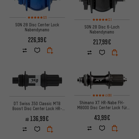
Bewertungen: 5 von 5 basierend auf 2 Bewertungen
(2)
Bewertungen: 5 von 5 basier
(1)
SON 28 Disc Center Lock
SON 28 Disc 6-Loch
Nabendynamo
Nabendynamo
226,99€
217,99€
Bewertungen: 4 von 5 basier
(8)
Shimano XT HR-Nabe FH-
DT Swiss 350 Classic MTB
M8000 Disc Center Lock für
Boost Disc Center Lock HR-
Schnellspannachse
Nabe
43,99€
136,99€
AB