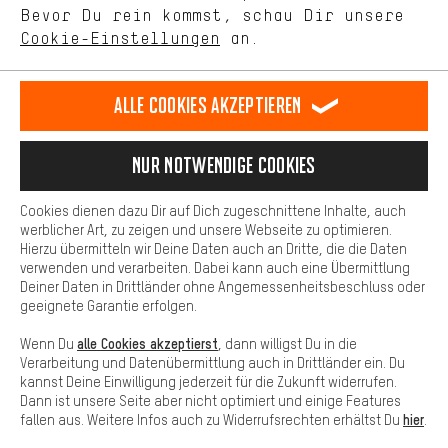
selbst Einfluss auf die Verbesserung unserer Webseite und
Bevor Du rein kommst, schau Dir unsere
unseres Shop-Angebots.
Terminbuchung
Cookie-Einstellungen
an.
Mehr Komfort
Kontaktformular
Dein Shopping-Erlebnis wird komfortabler. Mit Komfort-Cookies
stellen wir Verknüpfungen zu Social Media Plattformen her. So
Alle Cookies akzeptieren
Unsere Datenschutzerklärung
können wir dir weitere nützliche Inhalte und Informationen zur
Verfügung stellen. Zudem hast du die Möglichkeit zusätzliche
Sprache"
Services zu nutzen, die es dir erleichtern die richtigen Produkte zu
Nur Notwendige Cookies
finden. Beispielsweise bieten wir eine Chat-Funktion an, damit
DE
EN
ES
FR
Deutsch
english
español
français
Fragen schnell und unkompliziert beantwortet werden können.
Cookies dienen dazu Dir auf Dich zugeschnittene Inhalte, auch
Basis
werblicher Art, zu zeigen und unsere Webseite zu optimieren.
Hierzu übermitteln wir Deine Daten auch an Dritte, die die Daten
VERTRAG WIDERRUFEN
Aachener Community
Affiliateprogramm
Basis-Cookies gewährleisten, dass Du unsere Webseite
verwenden und verarbeiten. Dabei kann auch eine Übermittlung
grundsätzlich nutzen kannst.
Deiner Daten in Drittländer ohne Angemessenheitsbeschluss oder
Impressum
Datenschutz
Allgemeine Geschäftsbedingungen
geeignete Garantie erfolgen.
Hinweisgebersystem
Hinweise zur Batterieentsorgung
alle Cookies akzeptierst
Wenn Du
, dann willigst Du in die
Verarbeitung und Datenübermittlung auch in Drittländer ein. Du
Cookie-Einstellungen
Kontrast ändern
kannst Deine Einwilligung jederzeit für die Zukunft widerrufen.
Dann ist unsere Seite aber nicht optimiert und einige Features
Alle Preise verstehen sich in Euro und exkl. MwSt zuzüglich
hier
fallen aus. Weitere Infos auch zu Widerrufsrechten erhältst Du
.
Versandkosten
USA
für Lieferung nach
.