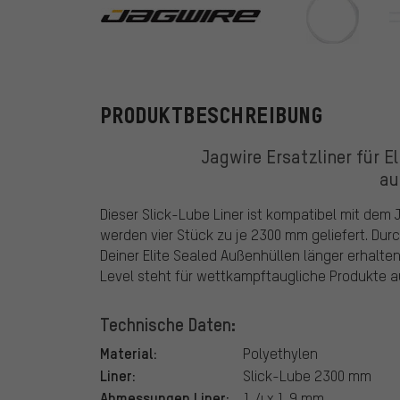
Jagwire
PRODUKTBESCHREIBUNG
Jagwire Ersatzliner für E
au
Dieser Slick-Lube Liner ist kompatibel mit dem 
werden vier Stück zu je 2300 mm geliefert. Dur
Deiner Elite Sealed Außenhüllen länger erhalte
Level steht für wettkampftaugliche Produkte 
Technische Daten:
Material:
Polyethylen
Liner:
Slick-Lube 2300 mm
Abmessungen Liner:
1,4 x 1,9 mm