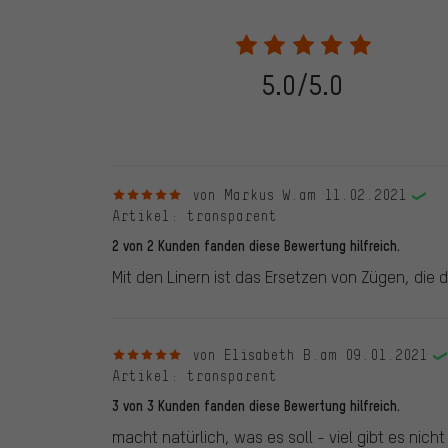
28.05.2022 werden nur Bewertungen veröffentlicht, die
eine Bestellnummer angegeben wird. Wir schalten die
frei. Alle verifizierten Bewertungen sind mit einem grün
dem 28.05.2022 und ab dem 28.05.2022. Vor dem 28.
5.0/5.0
die bewertete Ware nicht bei uns gekauft haben. Dies
veröffentlichen alle ordnungsgemäß abgegebenen B
5 von 5 Sternen
von Markus W.
am 11.02.2021
Artikel
: transparent
2 von 2 Kunden fanden diese Bewertung hilfreich.
Mit den Linern ist das Ersetzen von Zügen, die
5 von 5 Sternen
von Elisabeth B.
am 09.01.2021
Artikel
: transparent
3 von 3 Kunden fanden diese Bewertung hilfreich.
macht natürlich, was es soll - viel gibt es nicht