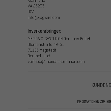
Richmond
VA 23233
USA
info@jagwire.com
Inverkehrbringer:
MERIDA & CENTURION Germany GmbH
Blumenstraße 49-51
71106 Magstadt
Deutschland
vertrieb@merida-centurion.com
KUNDEN
INFORMATIONEN ZUR E
In den veröffentlichten Bewertungen finden sich solc