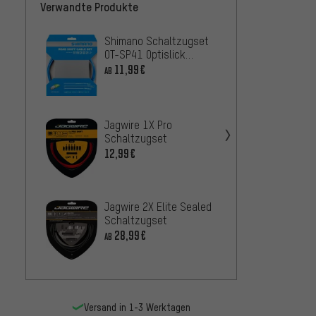
Verwandte Produkte
Shimano Schaltzugset
Jagwir
OT-SP41 Optislick
Schal
Rennrad
11,99€
10,99
AB
Jagwir
Jagwire 1X Pro
Schal
Schaltzugset
10,9
AB
12,99€
Shima
Jagwire 2X Elite Sealed
OT-SP
Schaltzugset
Rennr
18,9
AB
28,99€
AB
Versand in 1-3 Werktagen