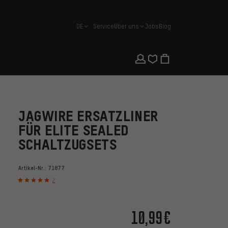
DE
Service
Über uns
Jobs
Blog
Deutsch
JAGWIRE ERSATZLINER
FÜR ELITE SEALED
SCHALTZUGSETS
Artikel-Nr.:
71877
2
10,99€