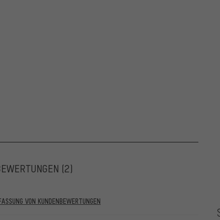
BEWERTUNGEN
(2)
RFASSUNG VON KUNDENBEWERTUNGEN
he vor dem 28.05.2022 und solche ab dem 28.05.2022. Ab dem