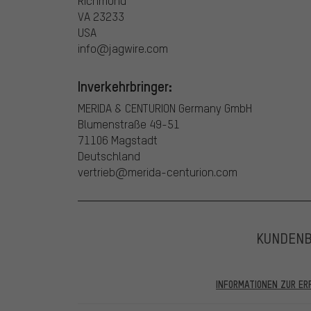
Richmond
VA 23233
USA
info@jagwire.com
Inverkehrbringer:
MERIDA & CENTURION Germany GmbH
Blumenstraße 49-51
71106 Magstadt
Deutschland
vertrieb@merida-centurion.com
KUNDEN
INFORMATIONEN ZUR E
In den veröffentlichten Bewertungen finden sich solc