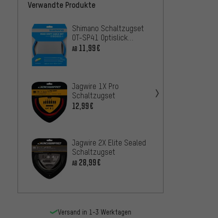
Verwandte Produkte
Shimano Schaltzugset
Jagwir
OT-SP41 Optislick
Schal
Rennrad
11,99€
10,99
AB
Jagwir
Jagwire 1X Pro
Schal
Schaltzugset
10,9
AB
12,99€
Shima
Jagwire 2X Elite Sealed
OT-SP
Schaltzugset
Rennr
18,9
AB
28,99€
AB
Versand in 1-3 Werktagen