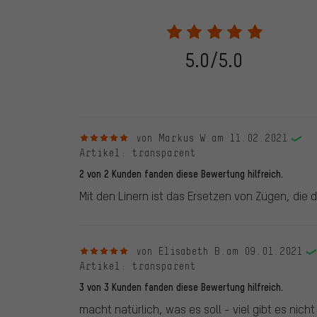
28.05.2022 werden nur Bewertungen veröffentlicht, die
eine Bestellnummer angegeben wird. Wir schalten die
frei. Alle verifizierten Bewertungen sind mit einem grün
dem 28.05.2022 und ab dem 28.05.2022. Vor dem 28.
5.0/5.0
die bewertete Ware nicht bei uns gekauft haben. Dies
veröffentlichen alle ordnungsgemäß abgegebenen B
5 von 5 Sternen
von Markus W.
am 11.02.2021
Artikel
: transparent
2 von 2 Kunden fanden diese Bewertung hilfreich.
Mit den Linern ist das Ersetzen von Zügen, die
5 von 5 Sternen
von Elisabeth B.
am 09.01.2021
Artikel
: transparent
3 von 3 Kunden fanden diese Bewertung hilfreich.
macht natürlich, was es soll - viel gibt es nicht