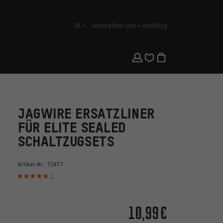
DE
Service
Über uns
Jobs
Blog
Deutsch
JAGWIRE ERSATZLINER
FÜR ELITE SEALED
SCHALTZUGSETS
Artikel-Nr.:
71877
2
10,99€