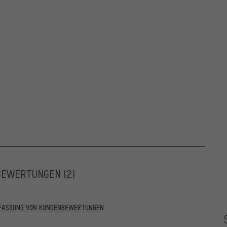
BEWERTUNGEN
(2)
RFASSUNG VON KUNDENBEWERTUNGEN
he vor dem 28.05.2022 und solche ab dem 28.05.2022. Ab dem