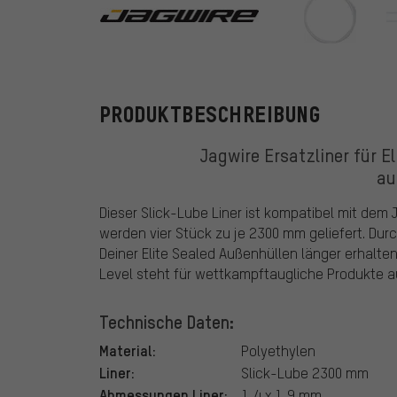
Jagwire
PRODUKTBESCHREIBUNG
Jagwire Ersatzliner für E
au
Dieser Slick-Lube Liner ist kompatibel mit dem 
werden vier Stück zu je 2300 mm geliefert. Dur
Deiner Elite Sealed Außenhüllen länger erhalte
Level steht für wettkampftaugliche Produkte 
Technische Daten:
Material:
Polyethylen
Liner:
Slick-Lube 2300 mm
Abmessungen Liner:
1,4 x 1,9 mm