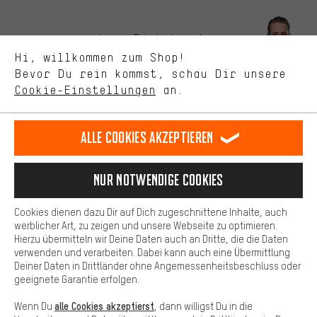
Bessere Leistung
Uns interessiert, was Du in unserem Shop suchst und brauchst.
Lass Dich beraten
Mit Leistungs-Cookies nimmst Du mit Deinem Shopping-Verhalten
Hi, willkommen zum Shop!
selbst Einfluss auf die Verbesserung unserer Webseite und
Bevor Du rein kommst, schau Dir unsere
unseres Shop-Angebots.
Terminbuchung
Cookie-Einstellungen
an.
Mehr Komfort
Kontaktformular
Dein Shopping-Erlebnis wird komfortabler. Mit Komfort-Cookies
stellen wir Verknüpfungen zu Social Media Plattformen her. So
Alle Cookies akzeptieren
Unsere Datenschutzerklärung
können wir dir weitere nützliche Inhalte und Informationen zur
Verfügung stellen. Zudem hast du die Möglichkeit zusätzliche
Sprache"
Services zu nutzen, die es dir erleichtern die richtigen Produkte zu
Nur Notwendige Cookies
finden. Beispielsweise bieten wir eine Chat-Funktion an, damit
DE
EN
ES
FR
Deutsch
english
español
français
Fragen schnell und unkompliziert beantwortet werden können.
Cookies dienen dazu Dir auf Dich zugeschnittene Inhalte, auch
Basis
werblicher Art, zu zeigen und unsere Webseite zu optimieren.
Hierzu übermitteln wir Deine Daten auch an Dritte, die die Daten
VERTRAG WIDERRUFEN
Aachener Community
Affiliateprogramm
Basis-Cookies gewährleisten, dass Du unsere Webseite
verwenden und verarbeiten. Dabei kann auch eine Übermittlung
grundsätzlich nutzen kannst.
Deiner Daten in Drittländer ohne Angemessenheitsbeschluss oder
Impressum
Datenschutz
Allgemeine Geschäftsbedingungen
geeignete Garantie erfolgen.
Hinweisgebersystem
Hinweise zur Batterieentsorgung
alle Cookies akzeptierst
Wenn Du
, dann willigst Du in die