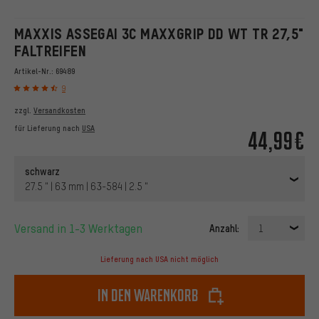
MAXXIS ASSEGAI 3C MAXXGRIP DD WT TR 27,5"
FALTREIFEN
Artikel-Nr.:
69489
9
zzgl.
Versandkosten
für Lieferung nach
USA
44,99€
schwarz
27.5 " | 63 mm | 63-584 | 2.5 "
Versand in 1-3 Werktagen
Anzahl:
1
Lieferung nach USA nicht möglich
In den Warenkorb