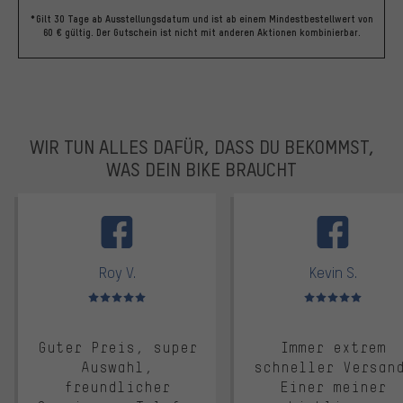
*Gilt 30 Tage ab Ausstellungsdatum und ist ab einem Mindestbestellwert von
60 € gültig. Der Gutschein ist nicht mit anderen Aktionen kombinierbar.
WIR TUN ALLES DAFÜR, DASS DU BEKOMMST,
WAS DEIN BIKE BRAUCHT
facebook
Roy V.
Kevin S.
Bewertungen: 5 von 5
Bewertungen: 5 von 5
Guter Preis, super
Immer extrem
Auswahl,
schneller Versan
freundlicher
Einer meiner