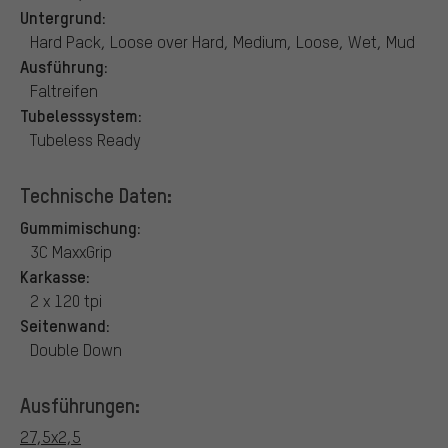
Untergrund:
Hard Pack, Loose over Hard, Medium, Loose, Wet, Mud
Ausführung:
Faltreifen
Tubelesssystem:
Tubeless Ready
Technische Daten:
Gummimischung:
3C MaxxGrip
Karkasse:
2 x 120 tpi
Seitenwand:
Double Down
Ausführungen:
27,5x2,5