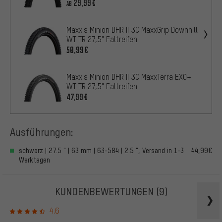
29,99€
AB
Maxxis Minion DHR II 3C MaxxGrip Downhill
WT TR 27,5" Faltreifen
50,99€
Maxxis Minion DHR II 3C MaxxTerra EXO+
WT TR 27,5" Faltreifen
47,99€
Ausführungen:
schwarz | 27.5 " | 63 mm | 63-584 | 2.5 ", Versand in 1-3
44,99€
Werktagen
KUNDENBEWERTUNGEN
(9)
4.6