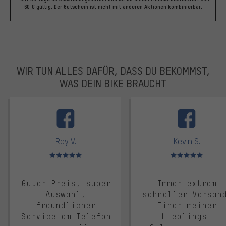
60 € gültig. Der Gutschein ist nicht mit anderen Aktionen kombinierbar.
WIR TUN ALLES DAFÜR, DASS DU BEKOMMST,
WAS DEIN BIKE BRAUCHT
facebook
Roy V.
Kevin S.
Bewertungen: 5 von 5
Bewertungen: 5 von 5
Guter Preis, super
Immer extrem
Auswahl,
schneller Versan
freundlicher
Einer meiner
Service am Telefon
Lieblings-