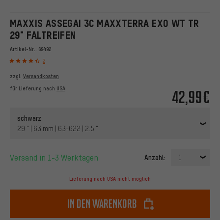
MAXXIS ASSEGAI 3C MAXXTERRA EXO WT TR
29" FALTREIFEN
Artikel-Nr.:
69492
2
zzgl.
Versandkosten
für Lieferung nach
USA
42,99€
schwarz
29 " | 63 mm | 63-622 | 2.5 "
Versand in 1-3 Werktagen
Anzahl:
1
Lieferung nach USA nicht möglich
In den Warenkorb