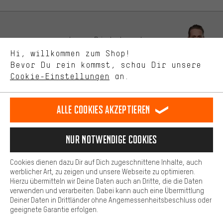
zeigen.
Bessere Leistung
Uns interessiert, was Du in unserem Shop suchst und brauchst.
Lass Dich beraten
Mit Leistungs-Cookies nimmst Du mit Deinem Shopping-Verhalten
Hi, willkommen zum Shop!
selbst Einfluss auf die Verbesserung unserer Webseite und
Bevor Du rein kommst, schau Dir unsere
unseres Shop-Angebots.
Terminbuchung
Cookie-Einstellungen
an.
Mehr Komfort
Kontaktformular
Dein Shopping-Erlebnis wird komfortabler. Mit Komfort-Cookies
stellen wir Verknüpfungen zu Social Media Plattformen her. So
Alle Cookies akzeptieren
Unsere Datenschutzerklärung
können wir dir weitere nützliche Inhalte und Informationen zur
Verfügung stellen. Zudem hast du die Möglichkeit zusätzliche
Sprache"
Services zu nutzen, die es dir erleichtern die richtigen Produkte zu
Nur Notwendige Cookies
finden. Beispielsweise bieten wir eine Chat-Funktion an, damit
DE
EN
ES
FR
Deutsch
english
español
français
Fragen schnell und unkompliziert beantwortet werden können.
Cookies dienen dazu Dir auf Dich zugeschnittene Inhalte, auch
Basis
werblicher Art, zu zeigen und unsere Webseite zu optimieren.
Hierzu übermitteln wir Deine Daten auch an Dritte, die die Daten
VERTRAG WIDERRUFEN
Aachener Community
Affiliateprogramm
Basis-Cookies gewährleisten, dass Du unsere Webseite
verwenden und verarbeiten. Dabei kann auch eine Übermittlung
grundsätzlich nutzen kannst.
Deiner Daten in Drittländer ohne Angemessenheitsbeschluss oder
Impressum
Datenschutz
Allgemeine Geschäftsbedingungen
geeignete Garantie erfolgen.
Hinweisgebersystem
Hinweise zur Batterieentsorgung