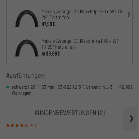
Maxxis Assegai 3C MaxxGrip EXO+ WT TR
29" Faltreifen
47,99€
Maxxis Assegai 3C MaxxTerra EXO+ WT
TR 29" Faltreifen
39,99€
AB
Ausführungen:
schwarz | 29 " | 63 mm | 63-622 | 2.5 ", Versand in 1-3
42,99€
Werktagen
KUNDENBEWERTUNGEN
(2)
4.5