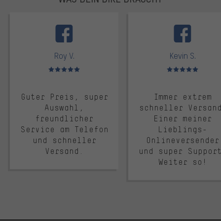
facebook
Roy V.
Kevin S.
Bewertungen: 5 von 5
Bewertungen: 5 von 5
Guter Preis, super
Immer extrem
Auswahl,
schneller Versan
freundlicher
Einer meiner
Service am Telefon
Lieblings-
und schneller
Onlineversender
Versand.
und super Suppor
Weiter so!