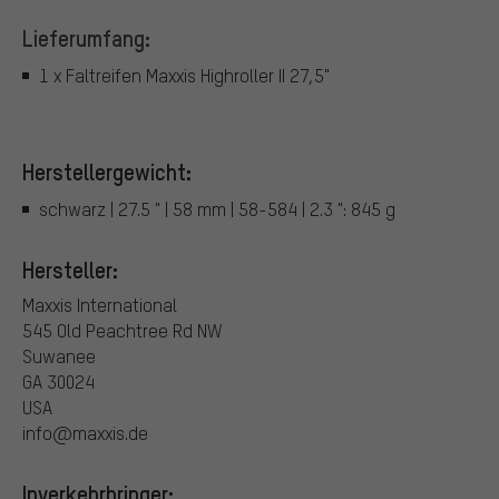
Lieferumfang:
1 x Faltreifen Maxxis Highroller II 27,5"
Herstellergewicht:
schwarz | 27.5 " | 58 mm | 58-584 | 2.3 ": 845 g
Hersteller:
Maxxis International
545 Old Peachtree Rd NW
Suwanee
GA 30024
USA
info@maxxis.de
Inverkehrbringer: