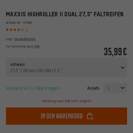
MAXXIS HIGHROLLER II DUAL 27,5" FALTREIFEN
Artikel-Nr.:
47526
2
zzgl.
Versandkosten
für Lieferung nach
USA
35,99€
schwarz
27.5 " | 58 mm | 58-584 | 2.3 "
Versand in 1-3 Werktagen
Anzahl:
1
Lieferung nach USA nicht möglich
In den Warenkorb