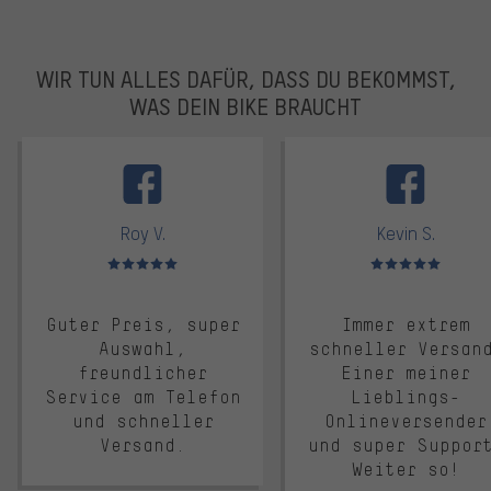
WIR TUN ALLES DAFÜR, DASS DU BEKOMMST,
WAS DEIN BIKE BRAUCHT
facebook
Roy V.
Kevin S.
Bewertungen: 5 von 5
Bewertungen: 5 von 5
Guter Preis, super
Immer extrem
Auswahl,
schneller Versan
freundlicher
Einer meiner
Service am Telefon
Lieblings-
und schneller
Onlineversender
Versand.
und super Suppor
Weiter so!