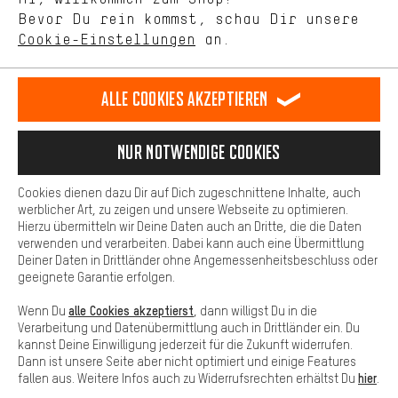
selbst Einfluss auf die Verbesserung unserer Webseite und
DE
EN
ES
FR
Bevor Du rein kommst, schau Dir unsere
Deutsch
english
español
français
unseres Shop-Angebots.
Cookie-Einstellungen
an.
Mehr Komfort
VERTRAG WIDERRUFEN
Aachener Community
Affiliateprogramm
Dein Shopping-Erlebnis wird komfortabler. Mit Komfort-Cookies
stellen wir Verknüpfungen zu Social Media Plattformen her. So
Alle Cookies akzeptieren
Impressum
Datenschutz
Allgemeine Geschäftsbedingungen
können wir dir weitere nützliche Inhalte und Informationen zur
Verfügung stellen. Zudem hast du die Möglichkeit zusätzliche
Hinweisgebersystem
Hinweise zur Batterieentsorgung
Services zu nutzen, die es dir erleichtern die richtigen Produkte zu
Nur Notwendige Cookies
finden. Beispielsweise bieten wir eine Chat-Funktion an, damit
Cookie-Einstellungen
Kontrast ändern
Fragen schnell und unkompliziert beantwortet werden können.
Cookies dienen dazu Dir auf Dich zugeschnittene Inhalte, auch
Basis
Alle Preise verstehen sich in Euro und exkl. MwSt zuzüglich
werblicher Art, zu zeigen und unsere Webseite zu optimieren.
Hierzu übermitteln wir Deine Daten auch an Dritte, die die Daten
Versandkosten
USA
für Lieferung nach
.
Basis-Cookies gewährleisten, dass Du unsere Webseite
verwenden und verarbeiten. Dabei kann auch eine Übermittlung
grundsätzlich nutzen kannst.
Deiner Daten in Drittländer ohne Angemessenheitsbeschluss oder
geeignete Garantie erfolgen.
alle Cookies akzeptierst
Wenn Du
, dann willigst Du in die
Verarbeitung und Datenübermittlung auch in Drittländer ein. Du
kannst Deine Einwilligung jederzeit für die Zukunft widerrufen.
Dann ist unsere Seite aber nicht optimiert und einige Features
hier
fallen aus. Weitere Infos auch zu Widerrufsrechten erhältst Du
.