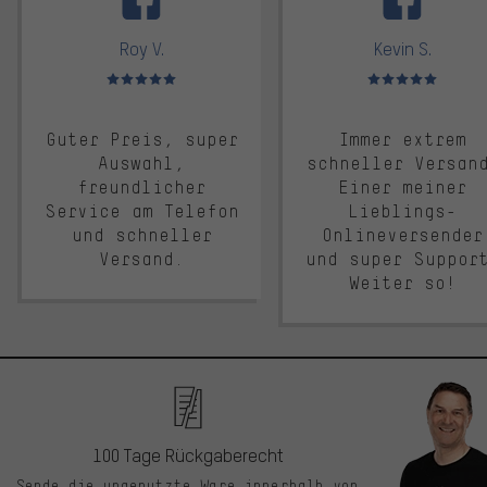
Roy V.
Kevin S.
Bewertungen: 5 von 5
Bewertungen: 5 von 5
Guter Preis, super
Immer extrem
Auswahl,
schneller Versan
freundlicher
Einer meiner
Service am Telefon
Lieblings-
und schneller
Onlineversender
Versand.
und super Suppor
Weiter so!
100 Tage Rückgaberecht
Sende die ungenutzte Ware innerhalb von