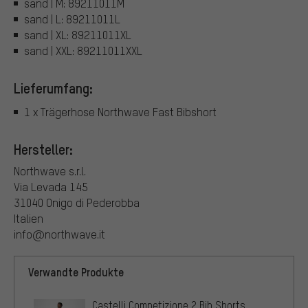
sand | M: 89211011M
sand | L: 89211011L
sand | XL: 89211011XL
sand | XXL: 89211011XXL
Lieferumfang:
1 x Trägerhose Northwave Fast Bibshort
Hersteller:
Northwave s.r.l.
Via Levada 145
31040 Onigo di Pederobba
Italien
info@northwave.it
Verwandte Produkte
Castelli Competizione 2 Bib Shorts