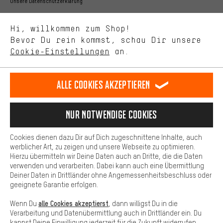
Bessere Leistung
Unsere Datenschutzerklärung
Uns interessiert, was Du in unserem Shop suchst und brauchst.
Sprache"
Mit Leistungs-Cookies nimmst Du mit Deinem Shopping-Verhalten
Hi, willkommen zum Shop!
selbst Einfluss auf die Verbesserung unserer Webseite und
DE
EN
ES
FR
Bevor Du rein kommst, schau Dir unsere
Deutsch
english
español
français
unseres Shop-Angebots.
Cookie-Einstellungen
an.
Mehr Komfort
VERTRAG WIDERRUFEN
Aachener Community
Affiliateprogramm
Dein Shopping-Erlebnis wird komfortabler. Mit Komfort-Cookies
stellen wir Verknüpfungen zu Social Media Plattformen her. So
Alle Cookies akzeptieren
Impressum
Datenschutz
Allgemeine Geschäftsbedingungen
können wir dir weitere nützliche Inhalte und Informationen zur
Verfügung stellen. Zudem hast du die Möglichkeit zusätzliche
Hinweisgebersystem
Hinweise zur Batterieentsorgung
Services zu nutzen, die es dir erleichtern die richtigen Produkte zu
Nur Notwendige Cookies
finden. Beispielsweise bieten wir eine Chat-Funktion an, damit
Cookie-Einstellungen
Kontrast ändern
Fragen schnell und unkompliziert beantwortet werden können.
Cookies dienen dazu Dir auf Dich zugeschnittene Inhalte, auch
Basis
werblicher Art, zu zeigen und unsere Webseite zu optimieren.
Alle Preise verstehen sich in Euro und exkl. MwSt zuzüglich
Hierzu übermitteln wir Deine Daten auch an Dritte, die die Daten
Versandkosten
USA
für Lieferung nach
.
Basis-Cookies gewährleisten, dass Du unsere Webseite
verwenden und verarbeiten. Dabei kann auch eine Übermittlung
grundsätzlich nutzen kannst.
Deiner Daten in Drittländer ohne Angemessenheitsbeschluss oder
geeignete Garantie erfolgen.
alle Cookies akzeptierst
Wenn Du
, dann willigst Du in die
Verarbeitung und Datenübermittlung auch in Drittländer ein. Du
kannst Deine Einwilligung jederzeit für die Zukunft widerrufen.