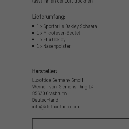
lässt ihn an der Luft trocknen.
Lieferumfang:
1 x Sportbrille Oakley Sphaera
1 x Mikrofaser-Beutel
1 x Etui Oakley
1 x Nasenpolster
Hersteller:
Luxottica Germany GmbH
Werner-von-Siemens-Ring 14
85630 Grasbrunn
Deutschland
info@de.luxottica.com