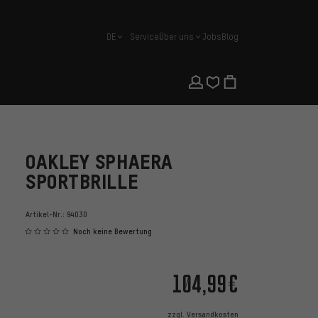
DE
Service
Über uns
Jobs
Blog
Deutsch
OAKLEY SPHAERA
SPORTBRILLE
Artikel-Nr.:
94030
Noch keine Bewertung
104,99€
zzgl.
Versandkosten