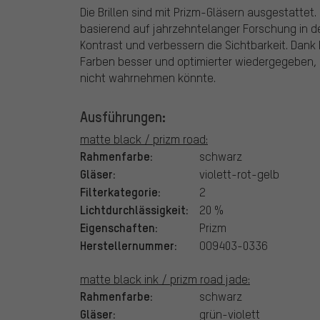
Die Brillen sind mit Prizm-Gläsern ausgestattet.
basierend auf jahrzehntelanger Forschung in d
Kontrast und verbessern die Sichtbarkeit. Da
Farben besser und optimierter wiedergegeben,
nicht wahrnehmen könnte.
Ausführungen:
matte black / prizm road:
Rahmenfarbe:
schwarz
Gläser:
violett-rot-gelb
Filterkategorie:
2
Lichtdurchlässigkeit:
20 %
Eigenschaften:
Prizm
Herstellernummer:
OO9403-0336
matte black ink / prizm road jade:
Rahmenfarbe:
schwarz
Gläser:
grün-violett