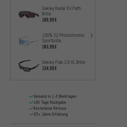
Oakley Radar EV Path
Oakle
Brille
Sportb
109,99€
105,9
100% S2 Photochromic
Oakley
Sportbrille
Sportb
103,99€
136,9
Oakley Flak 2.0 XL Brille
Oakley
Sportb
134,99€
109,9
Versand in 1-3 Werktagen
100 Tage Rückgabe
Kostenlose Retoure
25+ Jahre Erfahrung