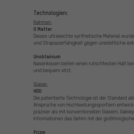
Technologien:
Rahmen:
O Matter
Dieses ultraleichte synthetische Material wur
und Strapazierfähigkeit gegen unerbittliche e
Unobtainium
Nasenkissen bieten einen rutschfesten Halt bei
und bequem sitzt.
Gläser:
HDO
Die patentierte Technologie ist der Standard al
Ansprüche von Hochleistungssportlern entwickel
präziser als mit konventionellen Gläsern. Oakley
Informationen das Gehirn mit der größtmögliche
Prizm