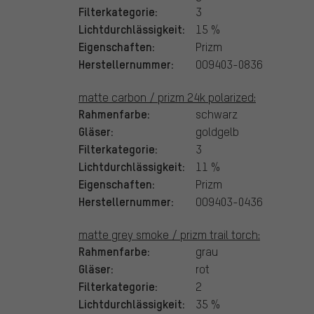
Filterkategorie:
3
Lichtdurchlässigkeit:
15 %
Eigenschaften:
Prizm
Herstellernummer:
OO9403-0836
matte carbon / prizm 24k polarized:
Rahmenfarbe:
schwarz
Gläser:
goldgelb
Filterkategorie:
3
Lichtdurchlässigkeit:
11 %
Eigenschaften:
Prizm
Herstellernummer:
OO9403-0436
matte grey smoke / prizm trail torch:
Rahmenfarbe:
grau
Gläser:
rot
Filterkategorie:
2
Lichtdurchlässigkeit:
35 %