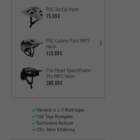
POC Tectal Helm
Fox H
MIPS 
75,99€
77,99
Specia
POC Cularis Pure MIPS
MIPS 
Helm
66,99
113,99€
Fox Head Speedframe
Fox H
Pro MIPS Helm
RS MI
109,99€
142,9
Versand in 1-3 Werktagen
100 Tage Rückgabe
Kostenlose Retoure
25+ Jahre Erfahrung