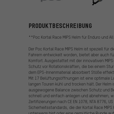
POC
PRODUKTBESCHREIBUNG
**Poc Kortal Race MIPS Helm für Enduro und All 
Der Poc Kortal Race MIPS Helm ist speziell für 
Fahrern entwickelt worden, bietet aber auch fü
Komfort. Ausgestattet mit der innovativen MIPS
Schutz vor Rotationskräften, die bei einem Stur
dem EPS-Innenmaterial absorbiert Stöße effektiv
Mit 17 Belüftungsöffnungen ist eine optimale Lu
langen Touren kühl und trocken hält. Der Helm i
ausgewogene Balance zwischen Schutz und Belü
schnell und einfach anlegen und abnehmen, was
Zertifizierungen nach CE EN 1078, NTA 8776, U
Sicherheitsstandards, die der Kortal Race MIPS H
unterwegs bist oder eine gemütliche Runde auf 