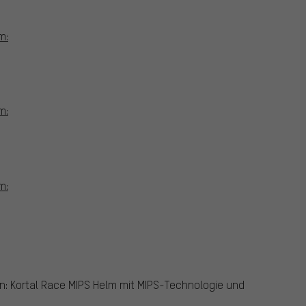
m:
m:
m:
in: Kortal Race MIPS Helm mit MIPS-Technologie und