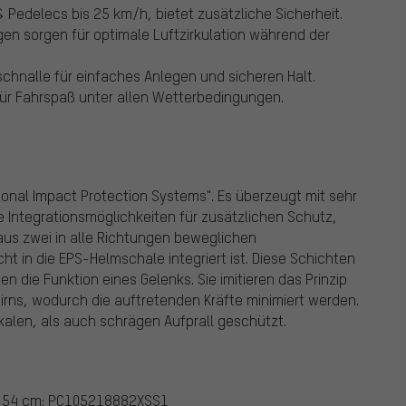
 & Pedelecs bis 25 km/h, bietet zusätzliche Sicherheit.
en sorgen für optimale Luftzirkulation während der
chnalle für einfaches Anlegen und sicheren Halt.
für Fahrspaß unter allen Wetterbedingungen.
ectional Impact Protection Systems". Es überzeugt mit sehr
 Integrationsmöglichkeiten für zusätzlichen Schutz,
aus zwei in alle Richtungen beweglichen
t in die EPS-Helmschale integriert ist. Diese Schichten
 die Funktion eines Gelenks. Sie imitieren das Prinzip
irns, wodurch die auftretenden Kräfte minimiert werden.
kalen, als auch schrägen Aufprall geschützt.
 - 54 cm: PC105218882XSS1