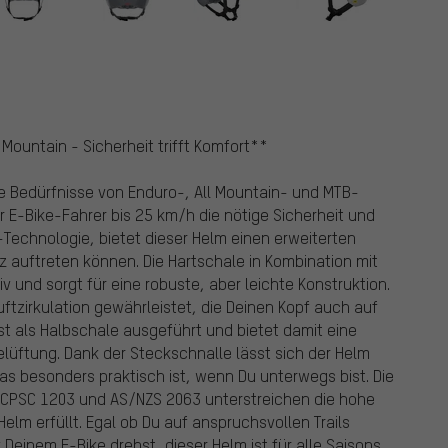
Mountain - Sicherheit trifft Komfort**
die Bedürfnisse von Enduro-, All Mountain- und MTB-
r E-Bike-Fahrer bis 25 km/h die nötige Sicherheit und
-Technologie, bietet dieser Helm einen erweiterten
z auftreten können. Die Hartschale in Kombination mit
 und sorgt für eine robuste, aber leichte Konstruktion.
ftzirkulation gewährleistet, die Deinen Kopf auch auf
st als Halbschale ausgeführt und bietet damit eine
ftung. Dank der Steckschnalle lässt sich der Helm
 besonders praktisch ist, wenn Du unterwegs bist. Die
S CPSC 1203 und AS/NZS 2063 unterstreichen die hohe
elm erfüllt. Egal ob Du auf anspruchsvollen Trails
Deinem E-Bike drehst, dieser Helm ist für alle Saisons