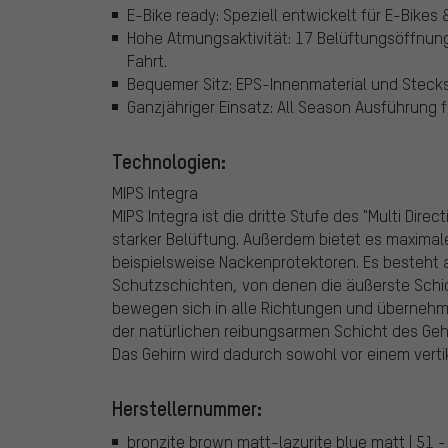
E-Bike ready: Speziell entwickelt für E-Bikes
Hohe Atmungsaktivität: 17 Belüftungsöffnung
Fahrt.
Bequemer Sitz: EPS-Innenmaterial und Stecks
Ganzjähriger Einsatz: All Season Ausführung 
Technologien:
MIPS Integra
MIPS Integra ist die dritte Stufe des "Multi Dir
starker Belüftung. Außerdem bietet es maximale
beispielsweise Nackenprotektoren. Es besteht 
Schutzschichten, von denen die äußerste Schich
bewegen sich in alle Richtungen und übernehmen
der natürlichen reibungsarmen Schicht des Geh
Das Gehirn wird dadurch sowohl vor einem verti
Herstellernummer:
bronzite brown matt-lazurite blue matt | 51