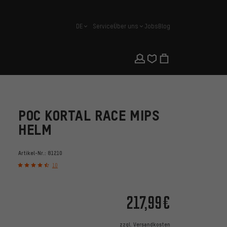
DE
Service
Über uns
Jobs
Blog
Deutsch
POC KORTAL RACE MIPS
HELM
Artikel-Nr.:
81210
10
217,99€
zzgl.
Versandkosten