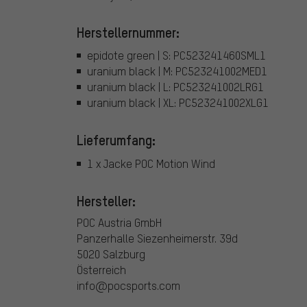
Herstellernummer:
epidote green | S: PC523241460SML1
uranium black | M: PC523241002MED1
uranium black | L: PC523241002LRG1
uranium black | XL: PC523241002XLG1
Lieferumfang:
1 x Jacke POC Motion Wind
Hersteller:
POC Austria GmbH
Panzerhalle Siezenheimerstr. 39d
5020 Salzburg
Österreich
info@pocsports.com