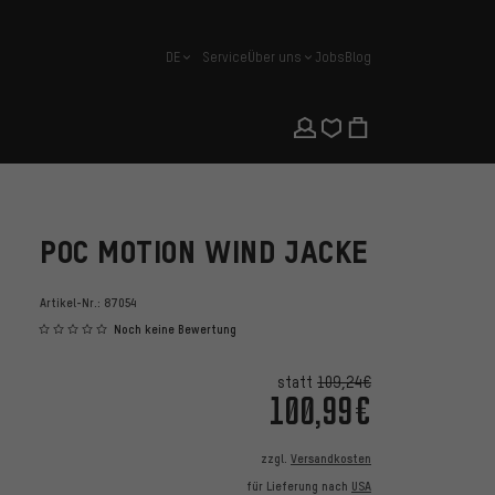
DE
Service
Über uns
Jobs
Blog
Deutsch
POC MOTION WIND JACKE
Artikel-Nr.:
87054
Noch keine Bewertung
statt
109,24€
100,99€
zzgl.
Versandkosten
für Lieferung nach
USA