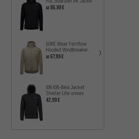
POC Guardian Air Jacke
ION Sh
Jacke
96,99€
AB
50,99
Endur
GORE Wear Fernflow
Windj
Hooded Windbreaker
33,99
Jacke
67,99€
AB
Mavic
ION IOB-Bike Jacket
Wind 
Shelter Lite unisex
71,99
42,99€