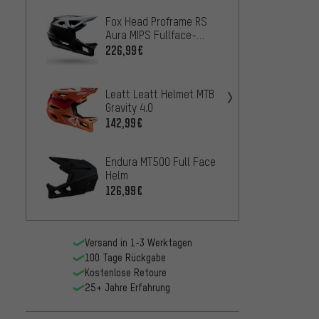
Fox Head Proframe RS
Giro C
Aura MIPS Fullface-
MIPS F
Helm
226,99€
168,9
MET P
Leatt Leatt Helmet MTB
MIPS 
Gravity 4.0
198
AB
142,99€
Endura MT500 Full Face
Fox H
Helm
Vault 
Helm
126,99€
159,9
Versand in 1-3 Werktagen
100 Tage Rückgabe
Kostenlose Retoure
25+ Jahre Erfahrung