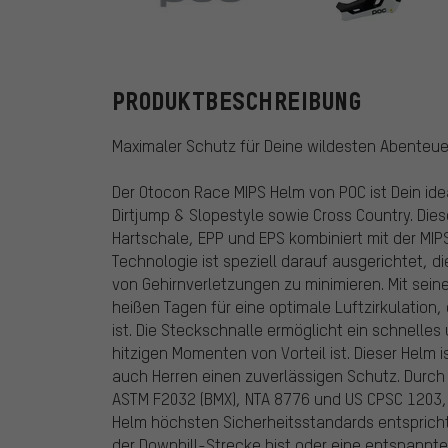
POC
PRODUKTBESCHREIBUNG
Maximaler Schutz für Deine wildesten Abenteu
Der Otocon Race MIPS Helm von POC ist Dein idea
Dirtjump & Slopestyle sowie Cross Country. Die
Hartschale, EPP und EPS kombiniert mit der MI
Technologie ist speziell darauf ausgerichtet, di
von Gehirnverletzungen zu minimieren. Mit sei
heißen Tagen für eine optimale Luftzirkulation,
ist. Die Steckschnalle ermöglicht ein schnelle
hitzigen Momenten von Vorteil ist. Dieser Helm 
auch Herren einen zuverlässigen Schutz. Durch
ASTM F2032 (BMX), NTA 8776 und US CPSC 1203, 
Helm höchsten Sicherheitsstandards entspricht
der Downhill-Strecke bist oder eine entspannte