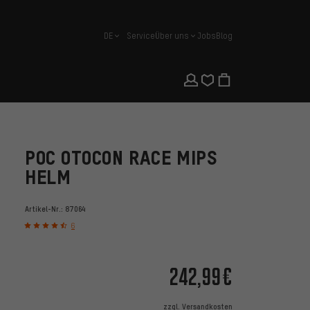
DE
Service
Über uns
Jobs
Blog
Deutsch
POC OTOCON RACE MIPS
HELM
Artikel-Nr.:
87064
6
242,99€
zzgl.
Versandkosten