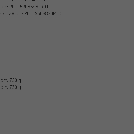
62 cm: PC105308348LRG1
 55 - 58 cm: PC105308820MED1
 cm: 750 g
 cm: 730 g