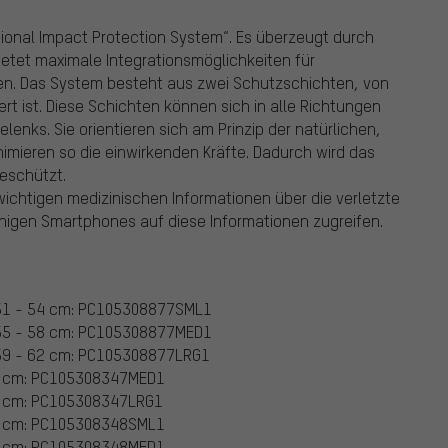
ectional Impact Protection System“. Es überzeugt durch
etet maximale Integrationsmöglichkeiten für
ren. Das System besteht aus zwei Schutzschichten, von
rt ist. Diese Schichten können sich in alle Richtungen
nks. Sie orientieren sich am Prinzip der natürlichen,
imieren so die einwirkenden Kräfte. Dadurch wird das
geschützt.
e wichtigen medizinischen Informationen über die verletzte
ähigen Smartphones auf diese Informationen zugreifen.
| 51 - 54 cm: PC105308877SML1
| 55 - 58 cm: PC105308877MED1
| 59 - 62 cm: PC105308877LRG1
58 cm: PC105308347MED1
62 cm: PC105308347LRG1
54 cm: PC105308348SML1
58 cm: PC105308348MED1