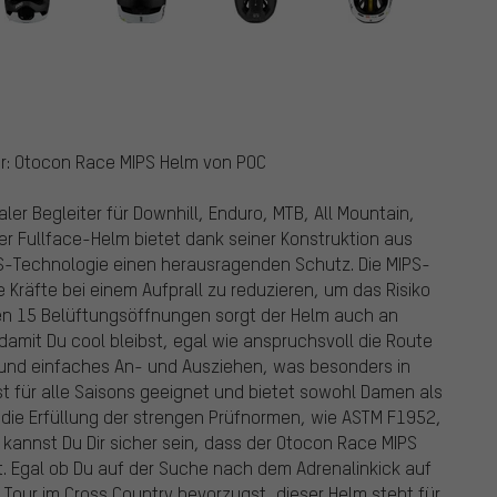
er: Otocon Race MIPS Helm von POC
ler Begleiter für Downhill, Enduro, MTB, All Mountain,
ser Fullface-Helm bietet dank seiner Konstruktion aus
PS-Technologie einen herausragenden Schutz. Die MIPS-
e Kräfte bei einem Aufprall zu reduzieren, um das Risiko
nen 15 Belüftungsöffnungen sorgt der Helm auch an
 damit Du cool bleibst, egal wie anspruchsvoll die Route
s und einfaches An- und Ausziehen, was besonders in
ist für alle Saisons geeignet und bietet sowohl Damen als
 die Erfüllung der strengen Prüfnormen, wie ASTM F1952,
kannst Du Dir sicher sein, dass der Otocon Race MIPS
. Egal ob Du auf der Suche nach dem Adrenalinkick auf
 Tour im Cross Country bevorzugst, dieser Helm steht für