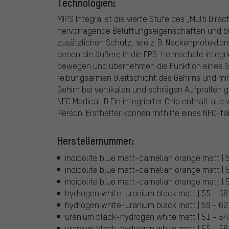
Technologien:
MIPS Integra ist die vierte Stufe des „Multi Dir
hervorragende Belüftungseigenschaften und bi
zusätzlichen Schutz, wie z. B. Nackenprotekto
denen die äußere in die EPS-Helmschale integrie
bewegen und übernehmen die Funktion eines Gele
reibungsarmen Gleitschicht des Gehirns und min
Gehirn bei vertikalen und schrägen Aufprallen 
NFC Medical ID Ein integrierter Chip enthält all
Person. Ersthelfer können mithilfe eines NFC-f
Herstellernummer:
indicolite blue matt-carnelian orange matt 
indicolite blue matt-carnelian orange matt 
indicolite blue matt-carnelian orange matt 
hydrogen white-uranium black matt | 55 - 
hydrogen white-uranium black matt | 59 - 
uranium black-hydrogen white matt | 51 - 
uranium black-hydrogen white matt | 55 - 