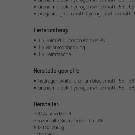
uranium black-hydrogen white matt | 59 - 
pargasite green matt-hydrogen white matt |
Lieferumfang:
1 x Helm POC Otocon Race MIPS
1 x Visierverlängerung
1 x Helmtasche
Herstellergewicht:
hydrogen white-uranium black matt | 55 - 58
uranium black-hydrogen white matt | 55 - 58
Hersteller:
POC Austria GmbH
Panzerhalle Siezenheimerstr. 39d
5020 Salzburg
Österreich