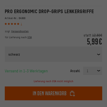
PRO ERGONOMIC DROP-GRIPS LENKERGRIFFE
Artikel-Nr.:
84968
1
zzgl.
Versandkosten
statt
12,60€
für Lieferung nach
USA
5,99€
schwarz
Versand in 1-3 Werktagen
Anzahl:
1
Lieferung nach USA nicht möglich
In den Warenkorb