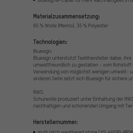
Materialzusammensetzung:
65 % Wolle (Merino), 35 % Polyester
Technologien:
Bluesign:
Bluesign unterstützt Textilhersteller dabei, ih
umweltfreundlich zu gestalten - vom Rohstoff 
Verwendung von möglichst wenigen umwelt- un
anderen Seite setzt sich Bluesign für sichere u
RWS:
Schurwolle produziert unter Einhaltung der RWS
nachhaltigen und schonenden Umgang mit Tier
Herstellernummer:
multi pitch weathered stone | XS: 44590-MP