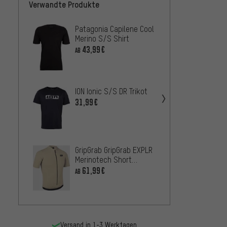
Verwandte Produkte
Patagonia Capilene Cool
Patago
Merino S/S Shirt
Sleeve
43,99€
50,99
AB
ION Ionic S/S DR Trikot
GripGr
31,99€
50,99
GripGrab GripGrab EXPLR
Merinotech Short
GORE W
Sleeve Jersey
61,99€
Trikot
AB
47,9
AB
Versand in 1-3 Werktagen