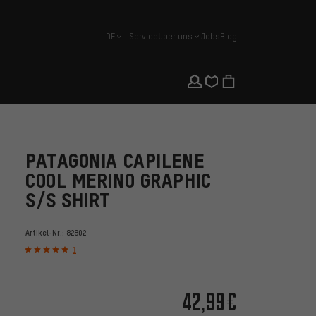
DE
Service
Über uns
Jobs
Blog
Deutsch
PATAGONIA CAPILENE
COOL MERINO GRAPHIC
S/S SHIRT
Artikel-Nr.:
82802
1
42,99€