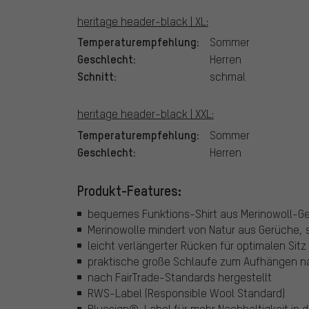
heritage header-black | XL:
Temperaturempfehlung:
Sommer
Geschlecht:
Herren
Schnitt:
schmal
heritage header-black | XXL:
Temperaturempfehlung:
Sommer
Geschlecht:
Herren
Produkt-Features:
bequemes Funktions-Shirt aus Merinowoll-Gem
Merinowolle mindert von Natur aus Gerüche, 
leicht verlängerter Rücken für optimalen Sit
praktische große Schlaufe zum Aufhängen n
nach FairTrade-Standards hergestellt
RWS-Label (Responsible Wool Standard)
Bluesign®-Label für mehr Nachhaltigkeit in de