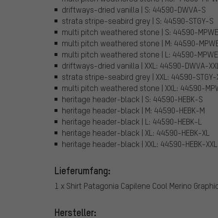
driftways-dried vanilla | S: 44590-DWVA-S
strata stripe-seabird grey | S: 44590-STGY-S
multi pitch weathered stone | S: 44590-MPW
multi pitch weathered stone | M: 44590-MPW
multi pitch weathered stone | L: 44590-MPW
driftways-dried vanilla | XXL: 44590-DWVA-XX
strata stripe-seabird grey | XXL: 44590-STGY-
multi pitch weathered stone | XXL: 44590-M
heritage header-black | S: 44590-HEBK-S
heritage header-black | M: 44590-HEBK-M
heritage header-black | L: 44590-HEBK-L
heritage header-black | XL: 44590-HEBK-XL
heritage header-black | XXL: 44590-HEBK-XXL
Lieferumfang:
1 x Shirt Patagonia Capilene Cool Merino Graphi
Hersteller: