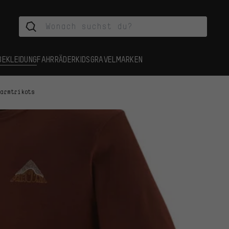
BEKLEIDUNG
FAHRRÄDER
KIDS
GRAVEL
MARKEN
zarmtrikots