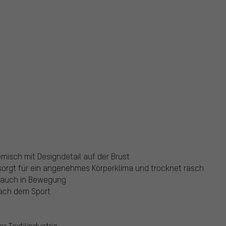
isch mit Designdetail auf der Brust
sorgt für ein angenehmes Körperklima und trocknet rasch
z auch in Bewegung
ach dem Sport
r Textilindustrie