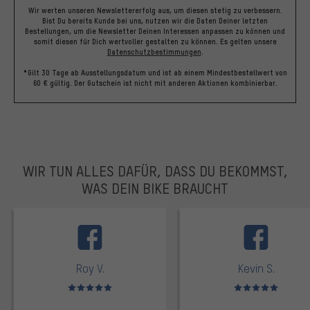
Wir werten unseren Newslettererfolg aus, um diesen stetig zu verbessern.
Bist Du bereits Kunde bei uns, nutzen wir die Daten Deiner letzten
Bestellungen, um die Newsletter Deinen Interessen anpassen zu können und
somit diesen für Dich wertvoller gestalten zu können.
Es gelten unsere
Datenschutzbestimmungen
.
*Gilt 30 Tage ab Ausstellungsdatum und ist ab einem Mindestbestellwert von
60 € gültig. Der Gutschein ist nicht mit anderen Aktionen kombinierbar.
WIR TUN ALLES DAFÜR, DASS DU BEKOMMST,
WAS DEIN BIKE BRAUCHT
facebook
Roy V.
Kevin S.
Bewertungen: 5 von 5
Bewertungen: 5 von 5