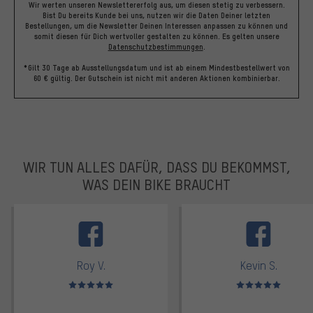
Wir werten unseren Newslettererfolg aus, um diesen stetig zu verbessern.
Bist Du bereits Kunde bei uns, nutzen wir die Daten Deiner letzten
Bestellungen, um die Newsletter Deinen Interessen anpassen zu können und
somit diesen für Dich wertvoller gestalten zu können.
Es gelten unsere
Datenschutzbestimmungen
.
*Gilt 30 Tage ab Ausstellungsdatum und ist ab einem Mindestbestellwert von
60 € gültig. Der Gutschein ist nicht mit anderen Aktionen kombinierbar.
WIR TUN ALLES DAFÜR, DASS DU BEKOMMST,
WAS DEIN BIKE BRAUCHT
facebook
Roy V.
Kevin S.
Bewertungen: 5 von 5
Bewertungen: 5 von 5