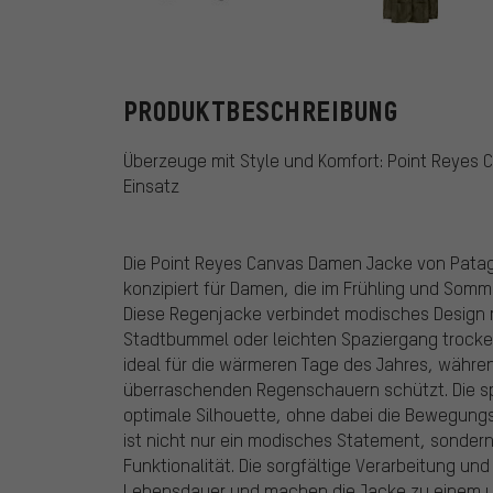
Patagonia
PRODUKTBESCHREIBUNG
Überzeuge mit Style und Komfort: Point Reyes
Einsatz
Die Point Reyes Canvas Damen Jacke von Patagon
konzipiert für Damen, die im Frühling und Somme
Diese Regenjacke verbindet modisches Design 
Stadtbummel oder leichten Spaziergang trocken 
ideal für die wärmeren Tage des Jahres, währ
überraschenden Regenschauern schützt. Die spe
optimale Silhouette, ohne dabei die Bewegungs
ist nicht nur ein modisches Statement, sondern
Funktionalität. Die sorgfältige Verarbeitung un
Lebensdauer und machen die Jacke zu einem un