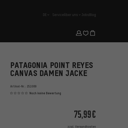
DE
Service
Über uns
Jobs
Blog
Deutsch
PATAGONIA POINT REYES
CANVAS DAMEN JACKE
Artikel-Nr.:
251089
Noch keine Bewertung
75,99€
zzgl.
Versandkosten