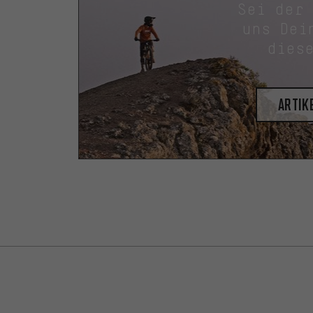
Sei der
uns Dei
dies
Artik