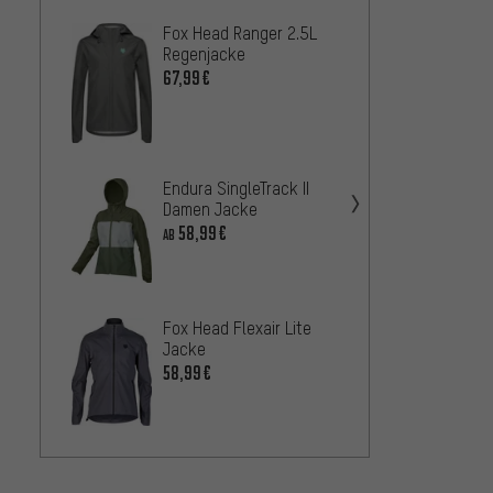
Fox Head Ranger 2.5L
VAUDE
Regenjacke
3in1 
67,99€
139
AB
Endura SingleTrack II
Fox H
Damen Jacke
Water
58,99€
AB
136,9
VAUDE
Fox Head Flexair Lite
padded
Jacke
117,
AB
58,99€