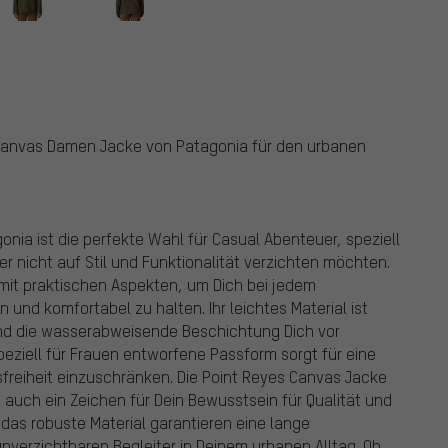
 Canvas Damen Jacke von Patagonia für den urbanen
ia ist die perfekte Wahl für Casual Abenteuer, speziell
r nicht auf Stil und Funktionalität verzichten möchten.
mit praktischen Aspekten, um Dich bei jedem
und komfortabel zu halten. Ihr leichtes Material ist
end die wasserabweisende Beschichtung Dich vor
ziell für Frauen entworfene Passform sorgt für eine
freiheit einzuschränken. Die Point Reyes Canvas Jacke
 auch ein Zeichen für Dein Bewusstsein für Qualität und
d das robuste Material garantieren eine lange
verzichtbaren Begleiter in Deinem urbanen Alltag. Ob