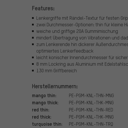
Features:
Lenkergriffe mit Rändel-Textur für festen Grip
zwei Durchmesser-Optionen: thin für kleine H
weiche und griffige 20A Gummimischung
mindert Übertragung von Vibrationen und d
zum Lenkerende hin dickerer Außendurchmess
optimiertes Lenkerfeedback
leicht konischer Innendurchmesser für siche
8 mm Lockring aus Aluminium mit Edelstahls
130 mm Griffbereich
Herstellernummern:
mango thin:
PE-PGM-KNL-THN-MNG
mango thick:
PE-PGM-KNL-THK-MNG
red thin:
PE-PGM-KNL-THN-RED
red thick:
PE-PGM-KNL-THK-MNG
turquoise thin:
PE-PGM-KNL-THN-TRQ