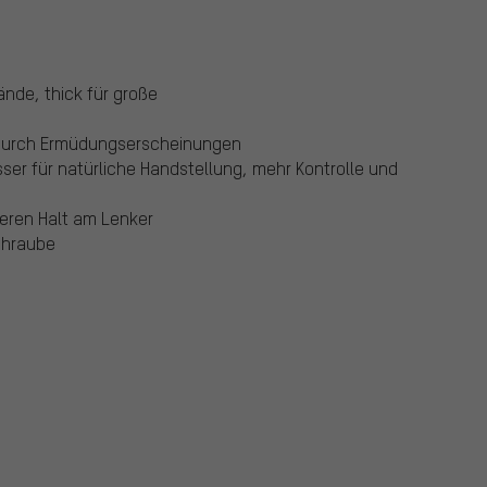
ände, thick für große
adurch Ermüdungserscheinungen
er für natürliche Handstellung, mehr Kontrolle und
reren Halt am Lenker
chraube