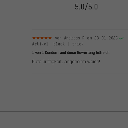
dem 28.05.2022 und ab dem 28.05.2022. Vor dem 28.
5.0/5.0
die bewertete Ware nicht bei uns gekauft haben. Dies
veröffentlichen alle ordnungsgemäß abgegebenen B
5 von 5 Sternen
von Andreas R.
am 28.01.2025
Artikel
: black | thick
1 von 1 Kunden fand diese Bewertung hilfreich.
Gute Griffigkeit, angenehm weich!