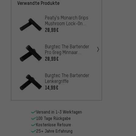
Verwandte Produkte
Peaty's Monarch Grips
DMR Br
Mushroom Lock-On
Lock O
Lenkergriffe
20,99€
16,99
Burgtec The Bartender
DMR Br
Pro Greg Minnaar
FL Loc
Signature Lenkergriffe
20,99€
16,99
Burgtec The Bartender
OneUp
Lenkergriffe
Thick
Lenker
14,99€
16,99
Versand in 1-3 Werktagen
100 Tage Rückgabe
Kostenlose Retoure
25+ Jahre Erfahrung