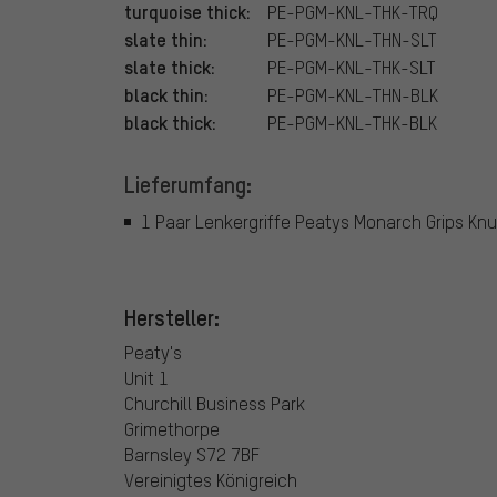
turquoise thick:
PE-PGM-KNL-THK-TRQ
slate thin:
PE-PGM-KNL-THN-SLT
slate thick:
PE-PGM-KNL-THK-SLT
black thin:
PE-PGM-KNL-THN-BLK
black thick:
PE-PGM-KNL-THK-BLK
Lieferumfang:
1 Paar Lenkergriffe Peatys Monarch Grips Kn
Hersteller:
Peaty's
Unit 1
Churchill Business Park
Grimethorpe
Barnsley S72 7BF
Vereinigtes Königreich