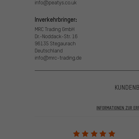
info@peatys.co.uk
Inverkehrbringer:
MRC Trading GmbH
Dr.-Noddack-Str. 16
96135 Stegaurach
Deutschland
info@mrc-trading.de
KUNDEN
INFORMATIONEN ZUR E
In den veröffentlichten Bewertungen finden sich solc
28.05.2022 werden nur Bewertungen veröffentlicht, die
eine Bestellnummer angegeben wird. Wir schalten die
frei. Alle verifizierten Bewertungen sind mit einem grün