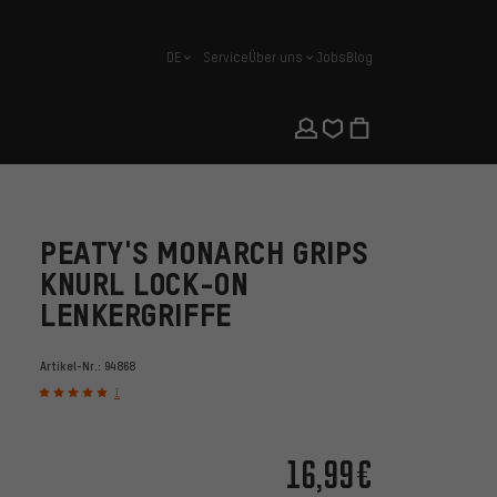
DE
Service
Über uns
Jobs
Blog
Deutsch
PEATY'S MONARCH GRIPS
KNURL LOCK-ON
LENKERGRIFFE
Artikel-Nr.:
94868
1
16,99€