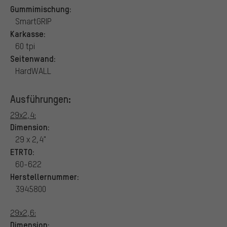
Gummimischung:
SmartGRIP
Karkasse:
60 tpi
Seitenwand:
HardWALL
Ausführungen:
29x2,4:
Dimension:
29 x 2,4"
ETRTO:
60-622
Herstellernummer:
3945800
29x2,6:
Dimension: