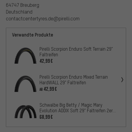
64747 Breuberg
Deutschland
contactcentertyres.de@pirelli.com
Verwandte Produkte
Pirelli Scorpion Enduro Soft Terrain 29"
Faltreifen
42,99€
Pirelli Scorpion Enduro Mixed Terrain
HardWALL 29" Faltreifen
42,99€
AB
Schwalbe Big Betty / Magic Mary
Evolution ADDIX Soft 29" Faltreifen 2er-
Set
68,99€