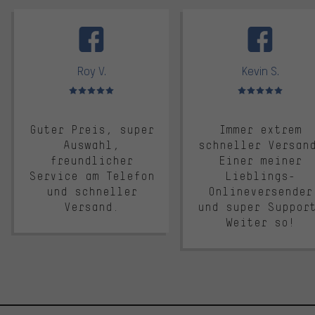
facebook
Roy V.
Kevin S.
Bewertungen: 5 von 5
Bewertungen: 5 von 5
Guter Preis, super
Immer extrem
Auswahl,
schneller Versan
freundlicher
Einer meiner
Service am Telefon
Lieblings-
und schneller
Onlineversender
Versand.
und super Suppor
Weiter so!