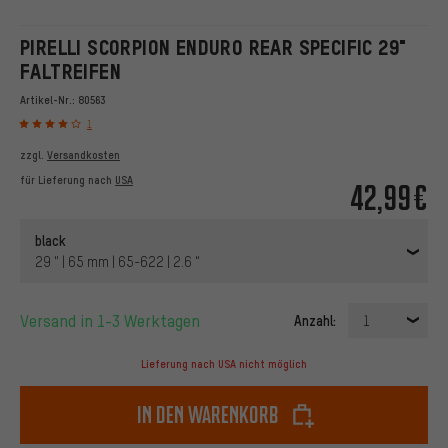
PIRELLI SCORPION ENDURO REAR SPECIFIC 29"
FALTREIFEN
Artikel-Nr.:
80563
1
zzgl.
Versandkosten
für Lieferung nach
USA
42,99€
black
29 " | 65 mm | 65-622 | 2.6 "
Versand in 1-3 Werktagen
Anzahl:
1
Lieferung nach USA nicht möglich
In den Warenkorb