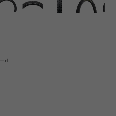
(+++)