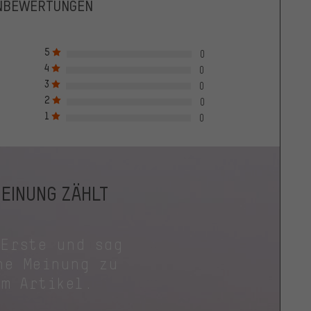
NBEWERTUNGEN
5
0
4
0
3
0
2
0
1
0
MEINUNG ZÄHLT
 Erste und sag
ne Meinung zu
em Artikel.