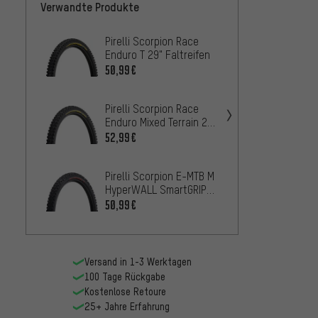
Verwandte Produkte
Pirelli Scorpion Race
Schwa
Enduro T 29" Faltreifen
Evo AD
Faltre
50,99€
25,99
Werks
Pirelli Scorpion Race
Pirell
Enduro Mixed Terrain 29"
Soft T
Faltreifen
Faltre
52,99€
50,99
Pirelli Scorpion E-MTB M
Vittor
HyperWALL SmartGRIP
G2.0 T
Gravity 29" Faltreifen
50,99€
33,99
Versand in 1-3 Werktagen
100 Tage Rückgabe
Kostenlose Retoure
25+ Jahre Erfahrung