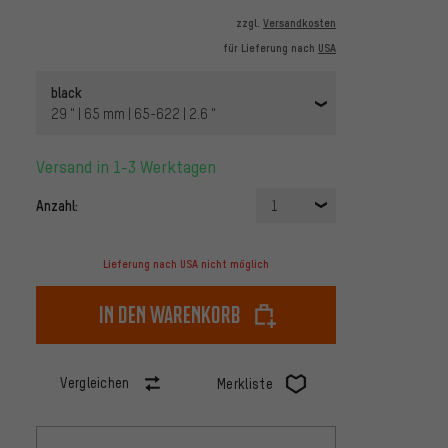
zzgl.
Versandkosten
für Lieferung nach
USA
black
29 " | 65 mm | 65-622 | 2.6 "
Versand in 1-3 Werktagen
Anzahl:
1
Lieferung nach USA nicht möglich
In den Warenkorb
Vergleichen
Merkliste