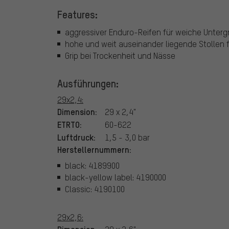
Features:
aggressiver Enduro-Reifen für weiche Unter
hohe und weit auseinander liegende Stollen f
Grip bei Trockenheit und Nässe
Ausführungen:
29x2,4:
Dimension:
29 x 2,4"
ETRTO:
60-622
Luftdruck:
1,5 - 3,0 bar
Herstellernummern:
black: 4189900
black-yellow label: 4190000
Classic: 4190100
29x2,6:
Dimension: