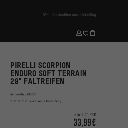
DE
Service
Über uns
Jobs
Blog
Deutsch
PIRELLI SCORPION
ENDURO SOFT TERRAIN
29" FALTREIFEN
Artikel-Nr.:
90378
Noch keine Bewertung
statt
40,33€
33,99€