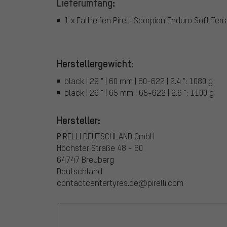
Lieferumfang:
1 x Faltreifen Pirelli Scorpion Enduro Soft Terr
Herstellergewicht:
black | 29 " | 60 mm | 60-622 | 2.4 ": 1080 g
black | 29 " | 65 mm | 65-622 | 2.6 ": 1100 g
Hersteller:
PIRELLI DEUTSCHLAND GmbH
Höchster Straße 48 - 60
64747 Breuberg
Deutschland
contactcentertyres.de@pirelli.com