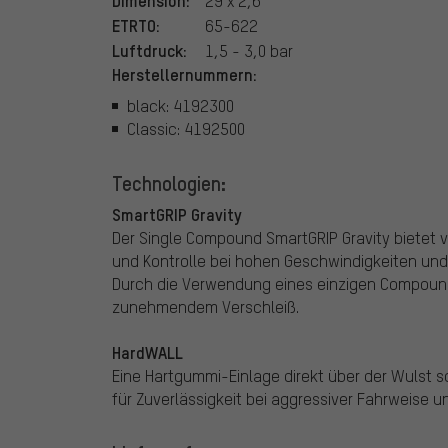
29 x 2,6"
ETRTO:
65-622
Luftdruck:
1,5 - 3,0 bar
Herstellernummern:
black: 4192300
Classic: 4192500
Technologien:
SmartGRIP Gravity
Der Single Compound SmartGRIP Gravity bietet v
und Kontrolle bei hohen Geschwindigkeiten un
Durch die Verwendung eines einzigen Compounds
zunehmendem Verschleiß.
HardWALL
Eine Hartgummi-Einlage direkt über der Wulst s
für Zuverlässigkeit bei aggressiver Fahrweise u