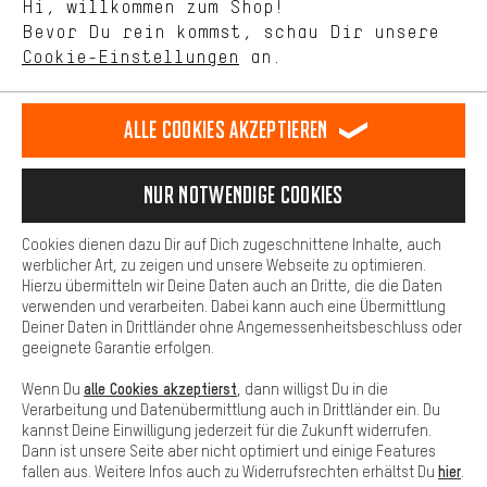
Hi, willkommen zum Shop!
selbst Einfluss auf die Verbesserung unserer Webseite und
DE
EN
ES
FR
Bevor Du rein kommst, schau Dir unsere
Deutsch
english
español
français
unseres Shop-Angebots.
Cookie-Einstellungen
an.
Mehr Komfort
VERTRAG WIDERRUFEN
Aachener Community
Affiliateprogramm
Dein Shopping-Erlebnis wird komfortabler. Mit Komfort-Cookies
stellen wir Verknüpfungen zu Social Media Plattformen her. So
Alle Cookies akzeptieren
Impressum
Datenschutz
Allgemeine Geschäftsbedingungen
können wir dir weitere nützliche Inhalte und Informationen zur
Verfügung stellen. Zudem hast du die Möglichkeit zusätzliche
Hinweisgebersystem
Hinweise zur Batterieentsorgung
Services zu nutzen, die es dir erleichtern die richtigen Produkte zu
Nur Notwendige Cookies
finden. Beispielsweise bieten wir eine Chat-Funktion an, damit
Cookie-Einstellungen
Kontrast ändern
Fragen schnell und unkompliziert beantwortet werden können.
Cookies dienen dazu Dir auf Dich zugeschnittene Inhalte, auch
Basis
werblicher Art, zu zeigen und unsere Webseite zu optimieren.
Alle Preise verstehen sich in Euro und exkl. MwSt zuzüglich
Hierzu übermitteln wir Deine Daten auch an Dritte, die die Daten
Versandkosten
USA
für Lieferung nach
.
Basis-Cookies gewährleisten, dass Du unsere Webseite
verwenden und verarbeiten. Dabei kann auch eine Übermittlung
grundsätzlich nutzen kannst.
Deiner Daten in Drittländer ohne Angemessenheitsbeschluss oder
geeignete Garantie erfolgen.
alle Cookies akzeptierst
Wenn Du
, dann willigst Du in die
Verarbeitung und Datenübermittlung auch in Drittländer ein. Du
kannst Deine Einwilligung jederzeit für die Zukunft widerrufen.
Dann ist unsere Seite aber nicht optimiert und einige Features
hier
fallen aus. Weitere Infos auch zu Widerrufsrechten erhältst Du
.